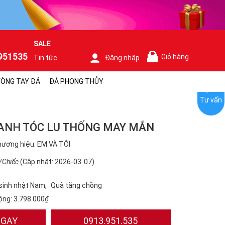
SALE
951535
Giỏ hàng
Tin tức
Đăng nhập
0
ÒNG TAY ĐÁ
ĐÁ PHONG THỦY
Tư vấn
ANH TÓC LU THỐNG MAY MẮN
ương hiệu: EM VÀ TÔI
/Chiếc
(Cập nhật: 2026-03-07)
sinh nhật Nam
Quà tặng chồng
ộng:
3.798.000₫
NGAY
0913.951.535