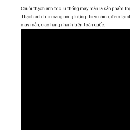
Chuỗi thạch anh tóc lu thống may mắn là sản phẩm thạc
Thạch anh tóc mang năng lượng thiên nhiên, đem lại n
may mắn, giao hàng nhanh trên toàn quốc.