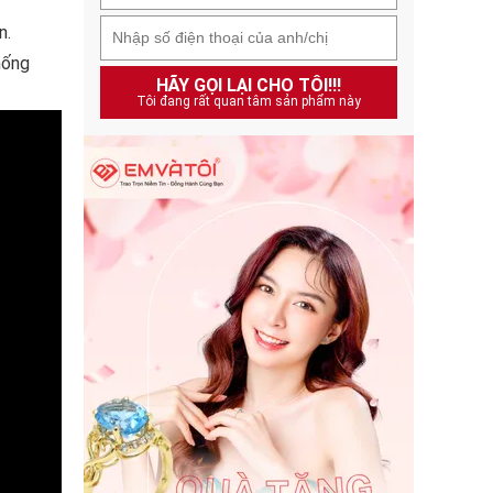
n.
hống
HÃY GỌI LẠI CHO TÔI!!!
Tôi đang rất quan tâm sản phẩm này