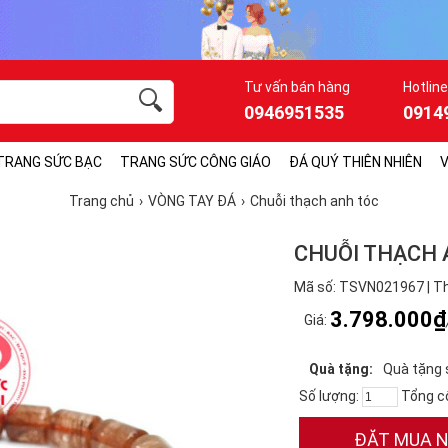
Tư vấn bán hàng
Hotline
0946951535
0914
TRANG SỨC BẠC
TRANG SỨC CÔNG GIÁO
ĐÁ QUÝ THIÊN NHIÊN
V
Trang chủ
VÒNG TAY ĐÁ
Chuỗi thạch anh tóc
CHUỖI THẠCH 
Mã số: TSVN021967 | Th
3.798.000₫
Giá:
Quà tặng:
Quà tặng 
Số lượng:
Tổng c
ĐẶT MUA 