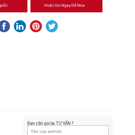
quốc
Hoặc Gọi Ngay Để Mua
Bạn cần gọi lại TƯ VẤN ?