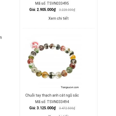
Mã số: TSVN033495
Giá: 2.905.000₫
3.228.000₫
Xem chi tiết
n
Chuỗi tay thạch anh cát ngũ sắc
Mã số: TSVN033494
Giá: 3.125.000₫
3.472.500₫