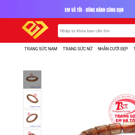
TRANG SỨC NAM
TRANG SỨC NỮ
NHẪN CƯỚI ĐẸP