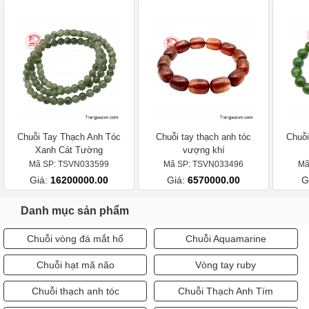
Chuỗi Tay Thạch Anh Tóc
Chuỗi tay thạch anh tóc
Chuỗi
Xanh Cát Tường
vượng khí
Mã SP: TSVN033599
Mã SP: TSVN033496
Mã
Giá:
16200000.00
Giá:
6570000.00
G
Danh mục sản phẩm
Chuỗi vòng đá mắt hổ
Chuỗi Aquamarine
Chuỗi hạt mã não
Vòng tay ruby
Chuỗi thạch anh tóc
Chuỗi Thạch Anh Tím