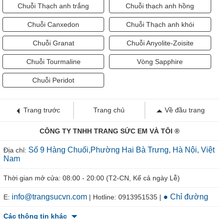
Chuỗi Thạch anh trắng
Chuỗi thạch anh hồng
Chuỗi Canxedon
Chuỗi Thạch anh khói
Chuỗi Granat
Chuỗi Anyolite-Zoisite
Chuỗi Tourmaline
Vòng Sapphire
Chuỗi Peridot
Trang trước
Trang chủ
Về đầu trang
CÔNG TY TNHH TRANG SỨC EM VÀ TÔI ®
Số 9 Hàng Chuối,Phường Hai Bà Trưng, Hà Nội, Việt
Địa chỉ:
Nam
Thời gian mở cửa: 08:00 - 20:00 (T2-CN, Kể cả ngày Lễ)
info@trangsucvn.com
● Chỉ đường
E:
| Hotline: 0913951535 |
Các thông tin khác