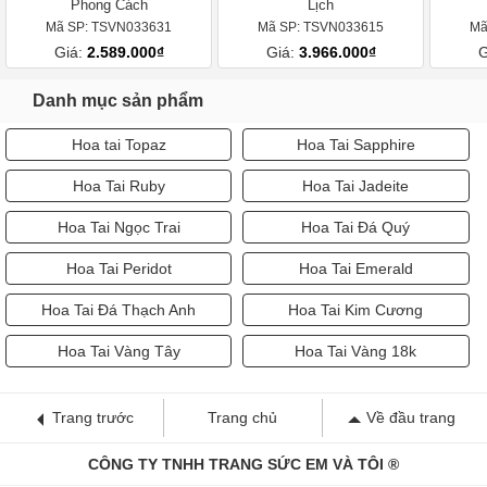
Phong Cách
Lịch
Mã SP: TSVN033631
Mã SP: TSVN033615
Mã
Giá:
2.589.000₫
Giá:
3.966.000₫
G
Danh mục sản phẩm
Hoa tai Topaz
Hoa Tai Sapphire
Hoa Tai Ruby
Hoa Tai Jadeite
Hoa Tai Ngọc Trai
Hoa Tai Đá Quý
Hoa Tai Peridot
Hoa Tai Emerald
Hoa Tai Đá Thạch Anh
Hoa Tai Kim Cương
Hoa Tai Vàng Tây
Hoa Tai Vàng 18k
Trang trước
Trang chủ
Về đầu trang
CÔNG TY TNHH TRANG SỨC EM VÀ TÔI ®