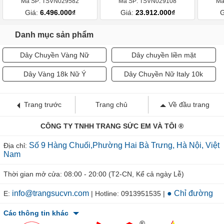
Mã SP: TSVN029582
Mã SP: TSVN029108
Mã
Giá:
6.496.000₫
Giá:
23.912.000₫
G
Danh mục sản phẩm
Dây Chuyền Vàng Nữ
Dây chuyền liền mặt
Dây Vàng 18k Nữ Ý
Dây Chuyền Nữ Italy 10k
Trang trước
Trang chủ
Về đầu trang
CÔNG TY TNHH TRANG SỨC EM VÀ TÔI ®
Số 9 Hàng Chuối,Phường Hai Bà Trưng, Hà Nội, Việt
Địa chỉ:
Nam
Thời gian mở cửa: 08:00 - 20:00 (T2-CN, Kể cả ngày Lễ)
info@trangsucvn.com
● Chỉ đường
E:
| Hotline: 0913951535 |
Các thông tin khác