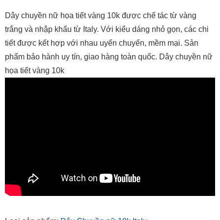
Dây chuyền nữ họa tiết vàng 10k được chế tác từ vàng
trắng và nhập khẩu từ Italy. Với kiểu dáng nhỏ gọn, các chi
tiết được kết hợp với nhau uyển chuyển, mềm mại. Sản
phẩm bảo hành uy tín, giao hàng toàn quốc. Dây chuyền nữ
họa tiết vàng 10k