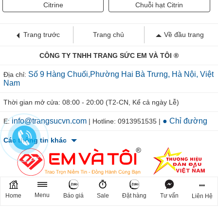
Citrine
Chuỗi hạt Citrin
Trang trước
Trang chủ
Về đầu trang
CÔNG TY TNHH TRANG SỨC EM VÀ TÔI ®
Số 9 Hàng Chuối,Phường Hai Bà Trưng, Hà Nội, Việt
Địa chỉ:
Nam
Thời gian mở cửa: 08:00 - 20:00 (T2-CN, Kể cả ngày Lễ)
info@trangsucvn.com
● Chỉ đường
E:
| Hotline: 0913951535 |
Các thông tin khác
•••
Menu
Home
Báo giá
Sale
Đặt hàng
Tư vấn
Liên Hệ