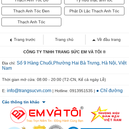
Thạch Anh Tóc Đỏ
Tỳ hưu thạc anh tóc
Thạch Anh Tóc Đen
Phật Di Lặc Thạch Anh Tóc
Thạch Anh Tóc
Trang trước
Trang chủ
Về đầu trang
CÔNG TY TNHH TRANG SỨC EM VÀ TÔI ®
Số 9 Hàng Chuối,Phường Hai Bà Trưng, Hà Nội, Việt
Địa chỉ:
Nam
Thời gian mở cửa: 08:00 - 20:00 (T2-CN, Kể cả ngày Lễ)
info@trangsucvn.com
● Chỉ đường
E:
| Hotline: 0913951535 |
Các thông tin khác