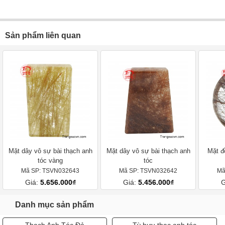
Sản phẩm liên quan
Mặt dây vô sự bài thạch anh
Mặt dây vô sự bài thạch anh
Mặt đ
tóc vàng
tóc
Mã SP: TSVN032643
Mã SP: TSVN032642
Mã
Giá:
5.656.000₫
Giá:
5.456.000₫
G
Danh mục sản phẩm