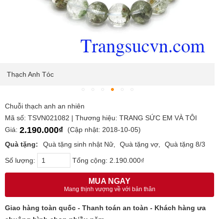
Thạch Anh Tóc
Chuỗi thạch anh an nhiên
Mã số: TSVN021082 | Thương hiệu: TRANG SỨC EM VÀ TÔI
2.190.000₫
Giá:
(Cập nhật: 2018-10-05)
Quà tặng:
Quà tặng sinh nhật Nữ
Quà tặng vợ
Quà tặng 8/3
Số lượng:
Tổng cộng:
2.190.000₫
MUA NGAY
Mang thịnh vượng về với bản thân
Giao hàng toàn quốc - Thanh toán an toàn - Khách hàng ưa