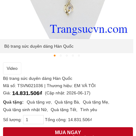
Bộ trang sức duyên dáng Hàn Quốc được thiết kế tinh tế, trẻ
trung, phù hợp với nhiều lứa tuổi.
Video
Bộ trang sức duyên dáng Hàn Quốc
Mã số: TSVN021036 | Thương hiệu: EM VÀ TÔI
14.831.506₫
Giá:
(Cập nhật: 2026-06-17)
Quà tặng:
Quà tặng vợ
Quà tặng Bà
Quà tặng Mẹ
Quà tặng sinh nhật Nữ
Quà tặng Tết
Tình yêu
Số lượng:
Tổng cộng:
14.831.506₫