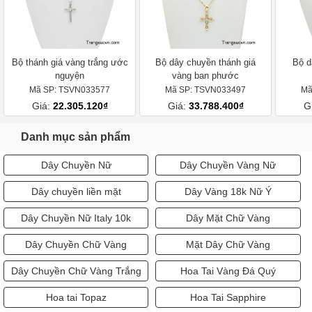
Bộ thánh giá vàng trắng ước
Bộ dây chuyền thánh giá
Bộ d
nguyện
vàng ban phước
Mã SP: TSVN033577
Mã SP: TSVN033497
Mã
Giá:
22.305.120₫
Giá:
33.788.400₫
G
Danh mục sản phẩm
Dây Chuyền Nữ
Dây Chuyền Vàng Nữ
Dây chuyền liền mặt
Dây Vàng 18k Nữ Ý
Dây Chuyền Nữ Italy 10k
Dây Mặt Chữ Vàng
Dây Chuyền Chữ Vàng
Mặt Dây Chữ Vàng
Dây Chuyền Chữ Vàng Trắng
Hoa Tai Vàng Đá Quý
Hoa tai Topaz
Hoa Tai Sapphire