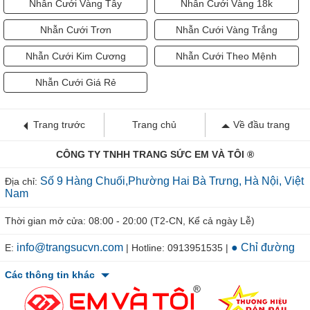
Nhẫn Cưới Vàng Tây
Nhẫn Cưới Vàng 18k
Nhẫn Cưới Trơn
Nhẫn Cưới Vàng Trắng
Nhẫn Cưới Kim Cương
Nhẫn Cưới Theo Mệnh
Nhẫn Cưới Giá Rẻ
Trang trước
Trang chủ
Về đầu trang
CÔNG TY TNHH TRANG SỨC EM VÀ TÔI ®
Số 9 Hàng Chuối,Phường Hai Bà Trưng, Hà Nội, Việt
Địa chỉ:
Nam
Thời gian mở cửa: 08:00 - 20:00 (T2-CN, Kể cả ngày Lễ)
info@trangsucvn.com
● Chỉ đường
E:
| Hotline: 0913951535 |
Các thông tin khác