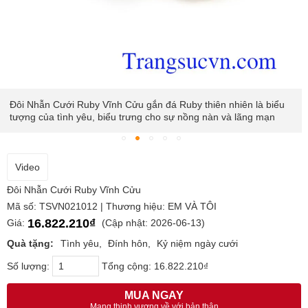
Đôi Nhẫn Cưới Ruby Vĩnh Cửu gắn đá Ruby thiên nhiên là biểu
tượng của tình yêu, biểu trưng cho sự nồng nàn và lãng mạn
Video
Đôi Nhẫn Cưới Ruby Vĩnh Cửu
Mã số: TSVN021012 | Thương hiệu: EM VÀ TÔI
16.822.210₫
Giá:
(Cập nhật: 2026-06-13)
Quà tặng:
Tình yêu
Đính hôn
Kỷ niệm ngày cưới
Số lượng:
Tổng cộng:
16.822.210₫
MUA NGAY
Mang thịnh vượng về với bản thân