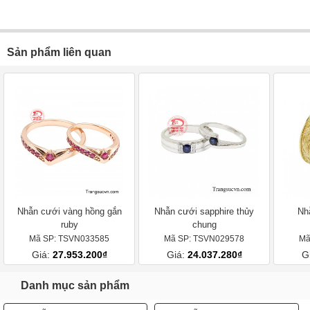
Sản phẩm liên quan
Nhẫn cưới vàng hồng gắn
Nhẫn cưới sapphire thủy
Nh
ruby
chung
Mã SP: TSVN033585
Mã SP: TSVN029578
Mã
Giá:
27.953.200₫
Giá:
24.037.280₫
G
Danh mục sản phẩm