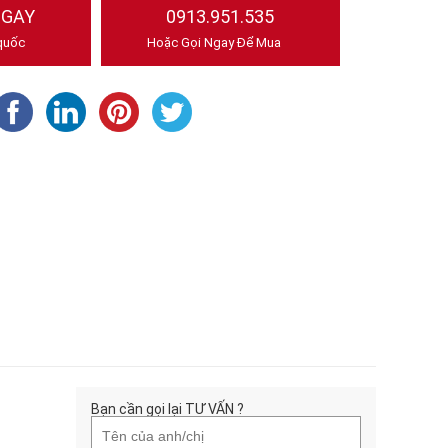
NGAY
0913.951.535
quốc
Hoặc Gọi Ngay Để Mua
Bạn cần gọi lại TƯ VẤN ?