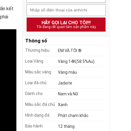
Mắn kết
phái
HÃY GỌI LẠI CHO TÔI!!!
Tôi đang rất quan tâm sản phẩm này
Thông số
Thương hiệu
EM VÀ TÔI ®
Loại Vàng
Vàng 14K(58.5%Au)
Màu sắc vàng
Vàng màu
Loại đá chủ
Jadeite
Dành cho
Nam và Nữ
Màu sắc đá chủ
Xanh
Hình dạng đá
Phật chạm khắc
Bảo hành
12 tháng