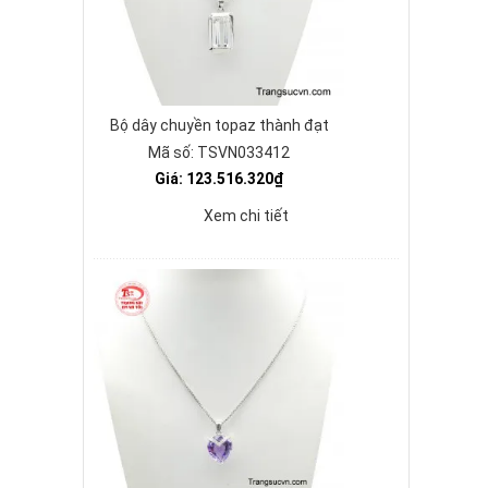
Bộ dây chuyền topaz thành đạt
Mã số: TSVN033412
Giá: 123.516.320₫
Xem chi tiết