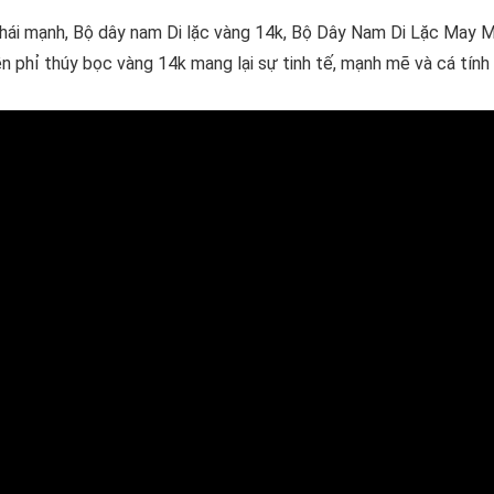
hái mạnh, Bộ dây nam Di lặc vàng 14k, Bộ Dây Nam Di Lặc May 
n phỉ thúy bọc vàng 14k mang lại sự tinh tế, mạnh mẽ và cá tính 