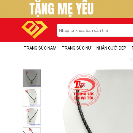
TRANG SỨC NAM
TRANG SỨC NỮ
NHẪN CƯỚI ĐẸP
T