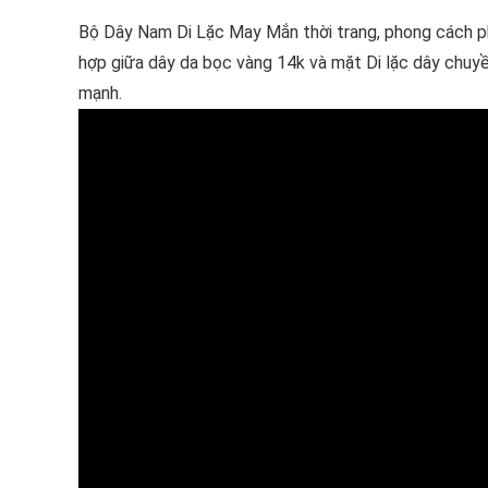
Bộ Dây Nam Di Lặc May Mắn thời trang, phong cách p
hợp giữa dây da bọc vàng 14k và mặt Di lặc dây chuyề
mạnh.