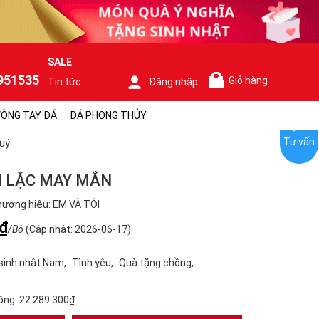
SALE
951535
Giỏ hàng
Tin tức
Đăng nhập
0
ÒNG TAY ĐÁ
ĐÁ PHONG THỦY
Tư vấn
uý
I LẶC MAY MẮN
ương hiệu: EM VÀ TÔI
₫
/Bộ
(Cập nhật: 2026-06-17)
sinh nhật Nam
Tình yêu
Quà tặng chồng
ộng:
22.289.300₫