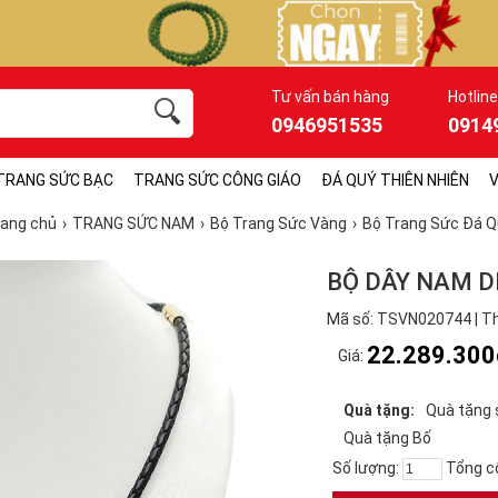
Tư vấn bán hàng
Hotline
0946951535
0914
TRANG SỨC BẠC
TRANG SỨC CÔNG GIÁO
ĐÁ QUÝ THIÊN NHIÊN
V
rang chủ
TRANG SỨC NAM
Bộ Trang Sức Vàng
Bộ Trang Sức Đá Q
BỘ DÂY NAM D
Mã số: TSVN020744 | Th
22.289.300
Giá:
Quà tặng:
Quà tặng 
Quà tặng Bố
Số lượng:
Tổng c