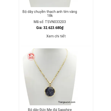
Bộ dây chuyền thạch anh tím vàng
18k
Mã số: TSVN033203
Giá: 32.623.680₫
Xem chi tiết
Bộ dây Đức Mẹ đá Sapphire