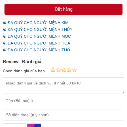
Đặt hàng
☯ ĐÁ QUÝ CHO NGƯỜI MỆNH KIM
☯ ĐÁ QUÝ CHO NGƯỜI MỆNH THỦY
☯ ĐÁ QUÝ CHO NGƯỜI MỆNH MỘC
☯ ĐÁ QUÝ CHO NGƯỜI MỆNH HỎA
☯ ĐÁ QUÝ CHO NGƯỜI MỆNH THỔ
Review - Đánh giá
Chọn đánh giá của bạn