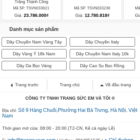
Trắng Thành Công
Mã SP: TSVN033621
Mã SP: TSVN033236
Mã
Giá:
23.786.000₫
Giá:
12.780.818₫
Gi
Danh mục sản phẩm
Dây Chuyền Nam Vàng Tây
Dây Chuyền Italy
Dây Vàng Ý 18k Nam
Dây Chuyền Nam Italy 10k
Dây Da Bọc Vàng
Dây Cao Su Bọc Rồng
Trang trước
Trang chủ
Về đầu trang
CÔNG TY TNHH TRANG SỨC EM VÀ TÔI ®
Số 9 Hàng Chuối,Phường Hai Bà Trưng, Hà Nội, Việt
Địa chỉ:
Nam
Thời gian mở cửa: 08:00 - 20:00 (T2-CN, Kể cả ngày Lễ)