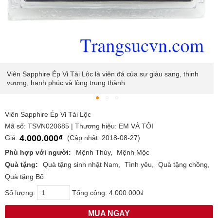
c là viên đá của sự giàu sang, thịnh
Viên Sapphire Ép Vỉ Tài Lộ
 trung thành
mặt dây chuyền, mặt nhẫn, 
phúc cho người đeo
Viên Sapphire Ép Vỉ Tài Lộc
Mã số: TSVN020685 | Thương hiệu: EM VÀ TÔI
4.000.000₫
Giá:
(Cập nhật: 2018-08-27)
Phù hợp với người:
Mệnh Thủy
Mệnh Mộc
Quà tặng:
Quà tặng sinh nhật Nam
Tình yêu
Quà tặng chồng
Quà tặng Bố
Số lượng:
Tổng cộng:
4.000.000₫
MUA NGAY