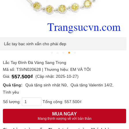
Lắc tay bạc xinh xắn cho phái đẹp
Lắc Tay Đính Đá Vàng Sang Trọng
Mã số: TSVN020628 | Thương hiệu: EM VÀ TÔI
557.500₫
Giá:
(Cập nhật: 2025-10-27)
Quà tặng:
Quà tặng sinh nhật Nữ
Quà tặng Valentin 14/2
Tình yêu
Số lượng:
Tổng cộng:
557.500₫
MUA NGAY
Mang thịnh vượng về với bản thân