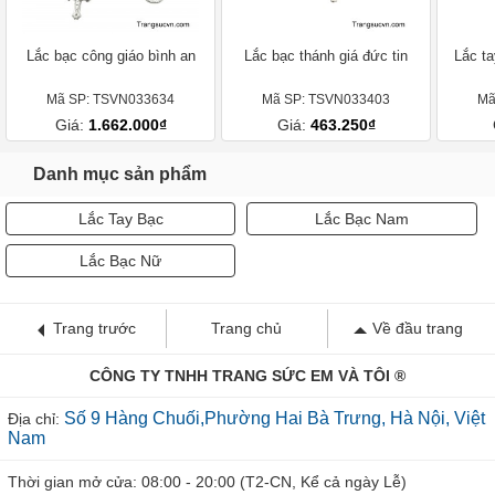
Lắc bạc công giáo bình an
Lắc bạc thánh giá đức tin
Lắc t
Mã SP: TSVN033634
Mã SP: TSVN033403
Mã
Giá:
1.662.000₫
Giá:
463.250₫
Danh mục sản phẩm
Lắc Tay Bạc
Lắc Bạc Nam
Lắc Bạc Nữ
Trang trước
Trang chủ
Về đầu trang
CÔNG TY TNHH TRANG SỨC EM VÀ TÔI ®
Số 9 Hàng Chuối,Phường Hai Bà Trưng, Hà Nội, Việt
Địa chỉ:
Nam
Thời gian mở cửa: 08:00 - 20:00 (T2-CN, Kể cả ngày Lễ)