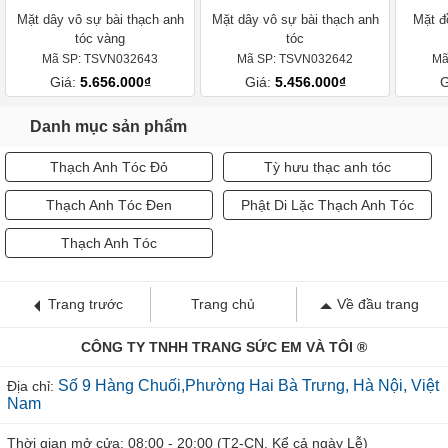
Mặt dây vô sự bài thạch anh
Mặt dây vô sự bài thạch anh
Mặt đ
tóc vàng
tóc
Mã SP: TSVN032643
Mã SP: TSVN032642
Mã
Giá:
5.656.000₫
Giá:
5.456.000₫
G
Danh mục sản phẩm
Thạch Anh Tóc Đỏ
Tỳ hưu thạc anh tóc
Thạch Anh Tóc Đen
Phật Di Lặc Thạch Anh Tóc
Thạch Anh Tóc
Trang trước
Trang chủ
Về đầu trang
CÔNG TY TNHH TRANG SỨC EM VÀ TÔI ®
Số 9 Hàng Chuối,Phường Hai Bà Trưng, Hà Nội, Việt
Địa chỉ:
Nam
Thời gian mở cửa: 08:00 - 20:00 (T2-CN, Kể cả ngày Lễ)