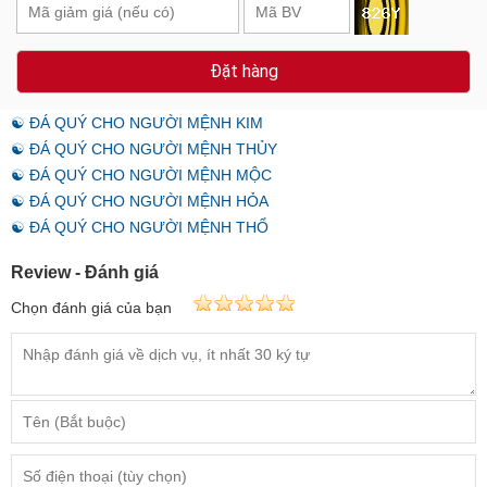
Đặt hàng
☯ ĐÁ QUÝ CHO NGƯỜI MỆNH KIM
☯ ĐÁ QUÝ CHO NGƯỜI MỆNH THỦY
☯ ĐÁ QUÝ CHO NGƯỜI MỆNH MỘC
☯ ĐÁ QUÝ CHO NGƯỜI MỆNH HỎA
☯ ĐÁ QUÝ CHO NGƯỜI MỆNH THỔ
Review - Đánh giá
Chọn đánh giá của bạn