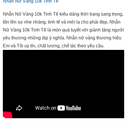
Nhẫn Nữ Vàng 10k Tinh Tế kiểu dáng thời trang sang trọng,
tôn lên sự nhẹ nhàng, tinh tế và mới lạ cho phái đẹp, Nhẫn
Nữ Vàng 10k Tinh Tế là món quà tuyệt vời giành tặng người
yêu thương những dịp ý nghĩa. Nhẫn nữ vàng thương hiệu
Em và Tôi uy tín, chất lượng, chế tác theo yêu cầu.