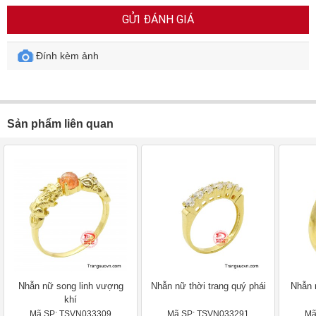
GỬI ĐÁNH GIÁ
Đính kèm ảnh
Sản phẩm liên quan
Nhẫn nữ song linh vượng
Nhẫn nữ thời trang quý phái
Nhẫn 
khí
Mã SP: TSVN033309
Mã SP: TSVN033291
Mã