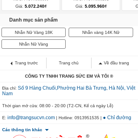
Giá:
5.072.240₫
Giá:
5.095.960₫
G
Danh mục sản phẩm
Nhẫn Nữ Vàng 18K
Nhẫn vàng 14K Nữ
Nhẫn Nữ Vàng
Trang trước
Trang chủ
Về đầu trang
CÔNG TY TNHH TRANG SỨC EM VÀ TÔI ®
Số 9 Hàng Chuối,Phường Hai Bà Trưng, Hà Nội, Việt
Địa chỉ:
Nam
Thời gian mở cửa: 08:00 - 20:00 (T2-CN, Kể cả ngày Lễ)
info@trangsucvn.com
● Chỉ đường
E:
| Hotline: 0913951535 |
Các thông tin khác