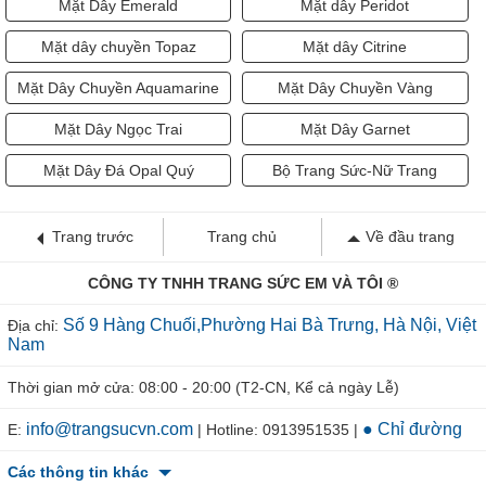
Mặt Dây Emerald
Mặt dây Peridot
Mặt dây chuyền Topaz
Mặt dây Citrine
Mặt Dây Chuyền Aquamarine
Mặt Dây Chuyền Vàng
Mặt Dây Ngọc Trai
Mặt Dây Garnet
Mặt Dây Đá Opal Quý
Bộ Trang Sức-Nữ Trang
Trang trước
Trang chủ
Về đầu trang
CÔNG TY TNHH TRANG SỨC EM VÀ TÔI ®
Số 9 Hàng Chuối,Phường Hai Bà Trưng, Hà Nội, Việt
Địa chỉ:
Nam
Thời gian mở cửa: 08:00 - 20:00 (T2-CN, Kể cả ngày Lễ)
info@trangsucvn.com
● Chỉ đường
E:
| Hotline: 0913951535 |
Các thông tin khác