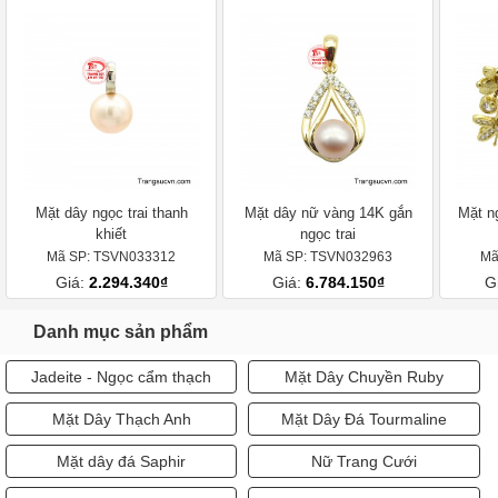
Mặt dây ngọc trai thanh
Mặt dây nữ vàng 14K gắn
Mặt ng
khiết
ngọc trai
Mã SP: TSVN033312
Mã SP: TSVN032963
Mã
Giá:
2.294.340₫
Giá:
6.784.150₫
G
Danh mục sản phẩm
Jadeite - Ngọc cẩm thạch
Mặt Dây Chuyền Ruby
Mặt Dây Thạch Anh
Mặt Dây Đá Tourmaline
Mặt dây đá Saphir
Nữ Trang Cưới