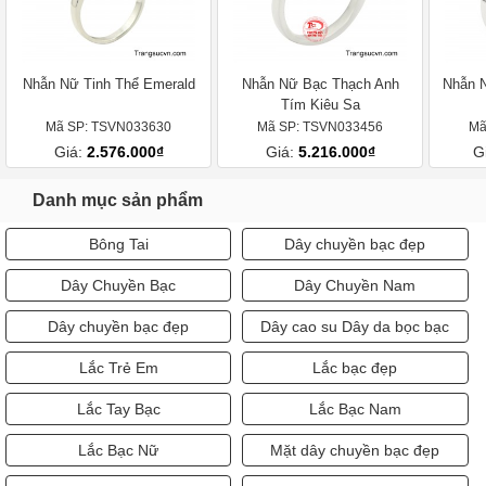
Nhẫn Nữ Tinh Thể Emerald
Nhẫn Nữ Bạc Thạch Anh
Nhẫn N
Tím Kiêu Sa
Mã SP: TSVN033630
Mã SP: TSVN033456
Mã
Giá:
2.576.000₫
Giá:
5.216.000₫
G
Danh mục sản phẩm
Bông Tai
Dây chuyền bạc đẹp
Dây Chuyền Bạc
Dây Chuyền Nam
Dây chuyền bạc đẹp
Dây cao su Dây da bọc bạc
Lắc Trẻ Em
Lắc bạc đẹp
Lắc Tay Bạc
Lắc Bạc Nam
Lắc Bạc Nữ
Mặt dây chuyền bạc đẹp