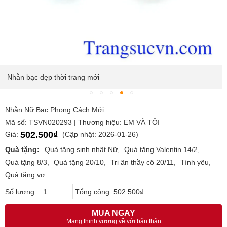
Nhẫn bạc đẹp thời trang mới
Nhẫn Nữ Bạc Phong Cách Mới
Mã số: TSVN020293 | Thương hiệu: EM VÀ TÔI
502.500₫
Giá:
(Cập nhật: 2026-01-26)
Quà tặng:
Quà tặng sinh nhật Nữ
Quà tặng Valentin 14/2
Quà tặng 8/3
Quà tặng 20/10
Tri ân thầy cô 20/11
Tình yêu
Quà tặng vợ
Số lượng:
Tổng cộng:
502.500₫
MUA NGAY
Mang thịnh vượng về với bản thân