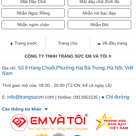
Mặt Dây Chữ
Mặt dây chữ đính đá
Nhẫn Ngọc Rồng
Nhẫn nữ bạc đẹp
Nhẫn ngón chân
Nhẫn Đôi
Trang trước
Trang chủ
Về đầu trang
CÔNG TY TNHH TRANG SỨC EM VÀ TÔI ®
Số 9 Hàng Chuối,Phường Hai Bà Trưng, Hà Nội, Việt
Địa chỉ:
Nam
Thời gian mở cửa: 08:00 - 20:00 (T2-CN, Kể cả ngày Lễ)
info@trangsucvn.com
● Chỉ đường
E:
| Hotline: 0913951535 |
Các thông tin khác