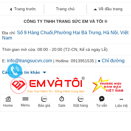
Trang trước
Trang chủ
Về đầu trang
CÔNG TY TNHH TRANG SỨC EM VÀ TÔI ®
Số 9 Hàng Chuối,Phường Hai Bà Trưng, Hà Nội, Việt
Địa chỉ:
Nam
Thời gian mở cửa: 08:00 - 20:00 (T2-CN, Kể cả ngày Lễ)
info@trangsucvn.com
● Chỉ đường
E:
| Hotline: 0913951535 |
Các thông tin khác
•••
Menu
Home
Báo giá
Sale
Đặt hàng
Tư vấn
Liên Hệ