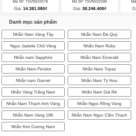
Mã SP: TSVN033578
Mã SP: TSVN033390
Mã
Giá:
14.381.080₫
Giá:
38.246.400₫
G
Danh mục sản phẩm
Nhẫn Nam Vàng Tây
Nhẫn Nam Đá Quý
Ngọc Jadeite Chữ Vàng
Nhẫn Nam Ruby
Nhẫn nam Sapphire
Nhẫn Nam Emerald
Nhẫn Nam Peridot
Nhẫn Nam Topaz
Nhẫn nam Garnet
Nhẫn Nam Tỳ Hưu
Nhẫn Vàng Trắng Nam
Nhẫn Nam Giá Rẻ
Nhẫn Nam Thạch Anh Vàng
Nhẫn Ngọc Rồng Vàng
Nhẫn Nam Vàng 18K
Nhẫn Nam Ngọc Cẩm Thạch
Nhẫn Kim Cương Nam