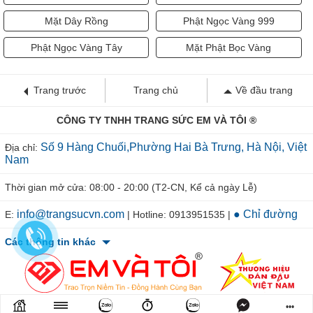
Mặt Dây Rồng
Phật Ngọc Vàng 999
Phật Ngọc Vàng Tây
Mặt Phật Bọc Vàng
Trang trước
Trang chủ
Về đầu trang
CÔNG TY TNHH TRANG SỨC EM VÀ TÔI ®
Số 9 Hàng Chuối,Phường Hai Bà Trưng, Hà Nội, Việt
Địa chỉ:
Nam
Thời gian mở cửa: 08:00 - 20:00 (T2-CN, Kể cả ngày Lễ)
info@trangsucvn.com
● Chỉ đường
E:
| Hotline: 0913951535 |
Các thông tin khác
•••