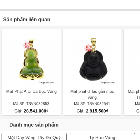
Sản phẩm liên quan
Mặt Phật A Di Đà Bọc Vàng
Mặt phật di lặc gắn móc
Mặt ph
vàng
H
Mã SP: TSVN032853
Mã SP: TSVN032541
Mã
Giá:
26.541.000₫
Giá:
2.915.500₫
G
Danh mục sản phẩm
Mặt Dây Vàng Tây Đá Quý
Tỳ Hưu Vàng