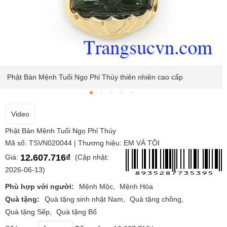
Phật Bản Mệnh Tuổi Ngọ Phỉ Thúy thiên nhiên cao cấp
Video
Phật Bản Mệnh Tuổi Ngọ Phỉ Thúy
Mã số: TSVN020044 | Thương hiệu: EM VÀ TÔI
12.607.716₫
Giá:
(Cập nhật:
2026-06-13)
Phù hợp với người:
Mệnh Mộc
Mệnh Hỏa
Quà tặng:
Quà tặng sinh nhật Nam
Quà tặng chồng
Quà tặng Sếp
Quà tặng Bố