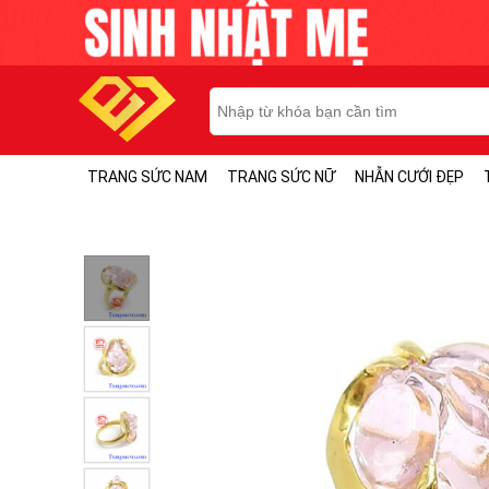
TRANG SỨC NAM
TRANG SỨC NỮ
NHẪN CƯỚI ĐẸP