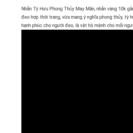
Nhẫn Tỳ Hưu Phong Thủy May Mắn, nhẫn vàng 10k gắn
đeo hợp thời trang, vừa mang ý nghĩa phong thủy, tỳ hư
hạnh phúc cho người đeo, là vật hộ mệnh cho mỗi ngườ