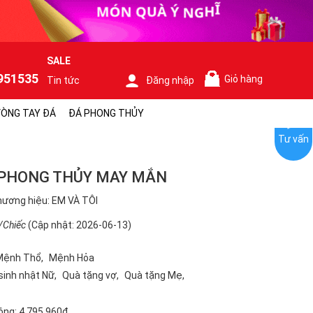
SALE
951535
Giỏ hàng
Tin tức
Đăng nhập
0
ÒNG TAY ĐÁ
ĐÁ PHONG THỦY
Tư vấn
 PHONG THỦY MAY MẮN
ương hiệu: EM VÀ TÔI
/Chiếc
(Cập nhật: 2026-06-13)
Mệnh Thổ
Mệnh Hỏa
sinh nhật Nữ
Quà tặng vợ
Quà tặng Mẹ
ộng:
4.795.960₫