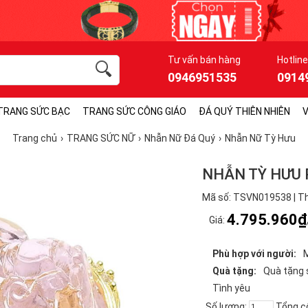
Tư vấn bán hàng
Hotline
0946951535
0914
TRANG SỨC BẠC
TRANG SỨC CÔNG GIÁO
ĐÁ QUÝ THIÊN NHIÊN
V
Trang chủ
TRANG SỨC NỮ
Nhẫn Nữ Đá Quý
Nhẫn Nữ Tỳ Hưu
NHẪN TỲ HƯU
Mã số: TSVN019538 | Th
4.795.960₫
Giá:
Phù hợp với người:
Quà tặng:
Quà tặng 
Tình yêu
Số lượng:
Tổng c