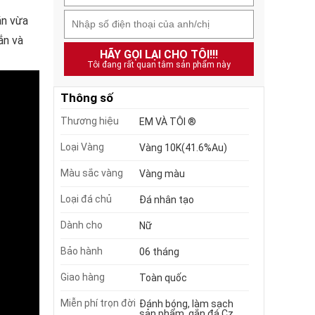
ắn vừa
ắn và
HÃY GỌI LẠI CHO TÔI!!!
Tôi đang rất quan tâm sản phẩm này
Thông số
Thương hiệu
EM VÀ TÔI ®
Loại Vàng
Vàng 10K(41.6%Au)
Màu sắc vàng
Vàng màu
Loại đá chủ
Đá nhân tạo
Dành cho
Nữ
Bảo hành
06 tháng
Giao hàng
Toàn quốc
Miễn phí trọn đời
Đánh bóng, làm sạch
sản phẩm, gắn đá Cz