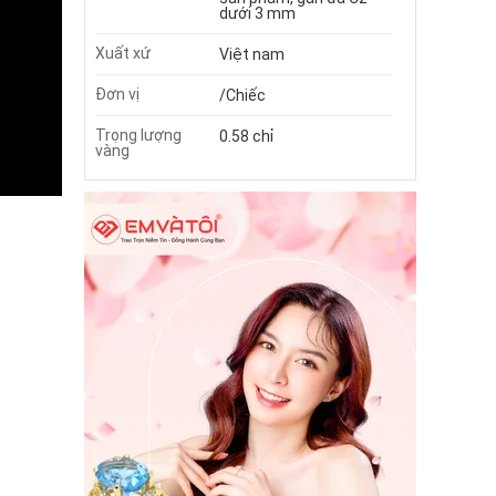
dưới 3 mm
Xuất xứ
Việt nam
Đơn vị
/Chiếc
Trọng lượng
0.58 chỉ
vàng