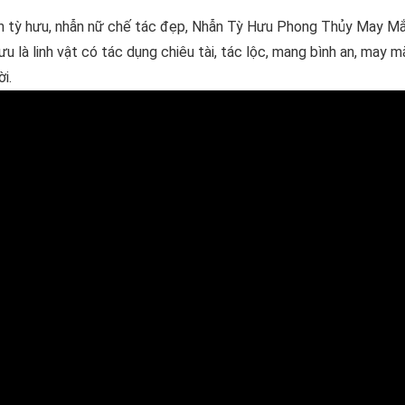
 tỳ hưu, nhẫn nữ chế tác đẹp, Nhẫn Tỳ Hưu Phong Thủy May M
u là linh vật có tác dụng chiêu tài, tác lộc, mang bình an, may m
i.