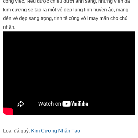
công việc, Nếu được chiếu dưới ánh sáng, những viên đá
kim cương sẽ tạo ra một vẻ đẹp lung linh huyền ảo, mang
đến vẻ đẹp sang trọng, tinh tế cùng với may mắn cho chủ
nhân.
Loại đá quý:
Kim Cương Nhân Tạo