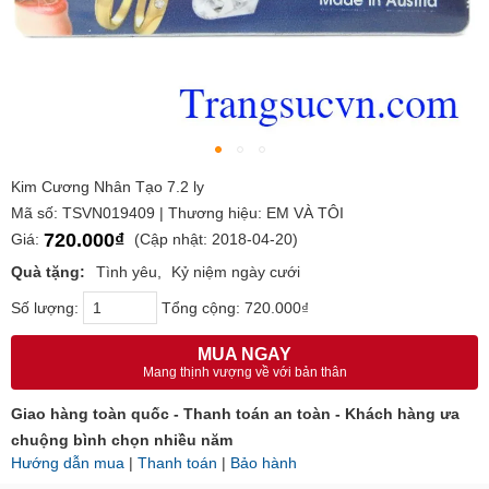
Kim Cương Nhân Tạo 7.2 ly
Mã số: TSVN019409 | Thương hiệu: EM VÀ TÔI
720.000₫
Giá:
(Cập nhật: 2018-04-20)
Quà tặng:
Tình yêu
Kỷ niệm ngày cưới
Số lượng:
Tổng cộng:
720.000₫
MUA NGAY
Mang thịnh vượng về với bản thân
Giao hàng toàn quốc - Thanh toán an toàn - Khách hàng ưa
chuộng bình chọn nhiều năm
Hướng dẫn mua
|
Thanh toán
|
Bảo hành