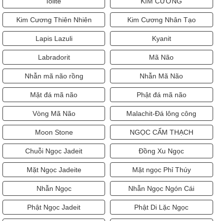
Iolite
KIM CƯƠNG
Kim Cương Thiên Nhiên
Kim Cương Nhân Tạo
Lapis Lazuli
Kyanit
Labradorit
Mã Não
Nhẫn mã não rồng
Nhẫn Mã Não
Mặt đá mã não
Phật đá mã não
Vòng Mã Não
Malachit-Đá lông công
Moon Stone
NGỌC CẨM THẠCH
Chuỗi Ngọc Jadeit
Đồng Xu Ngọc
Mặt Ngọc Jadeite
Mặt ngọc Phỉ Thúy
Nhẫn Ngọc
Nhẫn Ngọc Ngón Cái
Phật Ngọc Jadeit
Phật Di Lặc Ngọc