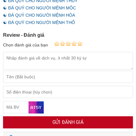
☯ ĐÁ QUÝ CHO NGƯỜI MỆNH THỦY
☯ ĐÁ QUÝ CHO NGƯỜI MỆNH MỘC
☯ ĐÁ QUÝ CHO NGƯỜI MỆNH HỎA
☯ ĐÁ QUÝ CHO NGƯỜI MỆNH THỔ
Review - Đánh giá
Chọn đánh giá của bạn
GỬI ĐÁNH GIÁ