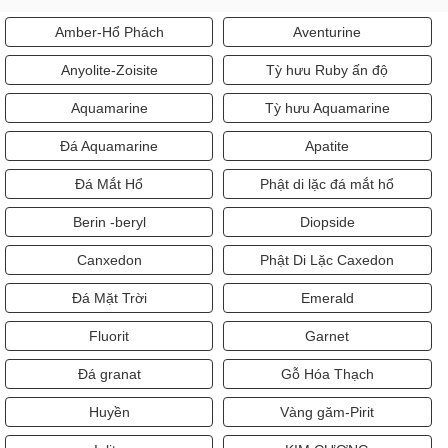
Amber-Hổ Phách
Aventurine
Anyolite-Zoisite
Tỳ hưu Ruby ấn độ
Aquamarine
Tỳ hưu Aquamarine
Đá Aquamarine
Apatite
Đá Mắt Hổ
Phật di lặc đá mắt hổ
Berin -beryl
Diopside
Canxedon
Phật Di Lặc Caxedon
Đá Mặt Trời
Emerald
Fluorit
Garnet
Đá granat
Gỗ Hóa Thạch
Huyền
Vàng găm-Pirit