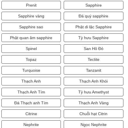
Prenit
Sapphire
Sapphire vàng
Đá quý sapphire
Sapphire sao
Phật di lặc Sapphire
Phật quan âm sapphire
Tỳ hưu Sapphire
Spinel
San Hô Đỏ
Topaz
Tectite
Turquoise
Tanzanit
Thạch Anh
Thạch Anh Khói
Thạch Anh Tím
Tỳ hưu Amethyst
Đá Thạch anh Tím
Thạch Anh Vàng
Citrine
Chuỗi hạt Citrin
Nephrite
Ngọc Nephrite