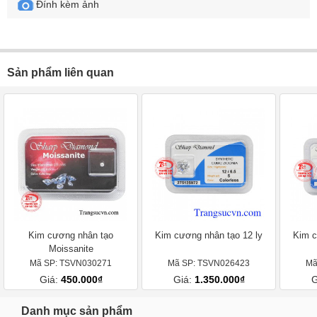
Đính kèm ảnh
Sản phẩm liên quan
Kim cương nhân tạo
Kim cương nhân tạo 12 ly
Kim c
Moissanite
Mã SP: TSVN030271
Mã SP: TSVN026423
Mã
Giá:
450.000₫
Giá:
1.350.000₫
G
Danh mục sản phẩm