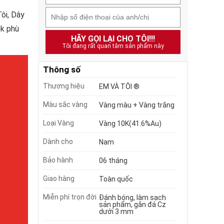
ôi, Dây
0k phù
HÃY GỌI LẠI CHO TÔI!!!
Tôi đang rất quan tâm sản phẩm này
Thông số
Thương hiệu
EM VÀ TÔI ®
Màu sắc vàng
Vàng màu + Vàng trắng
Loại Vàng
Vàng 10K(41.6%Au)
Dành cho
Nam
Bảo hành
06 tháng
Giao hàng
Toàn quốc
Miễn phí trọn đời
Đánh bóng, làm sạch
sản phẩm, gắn đá Cz
dưới 3 mm