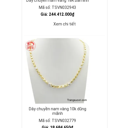
Dây chuyền nam vàng 18K bản lĩnh
Mã số: TSVN032943
Giá: 244.412.000₫
Xem chi tiết
Dây chuyền nam vàng 10k dũng
mãnh
Mã số: TSVN032779
Giá: 18.684.650₫