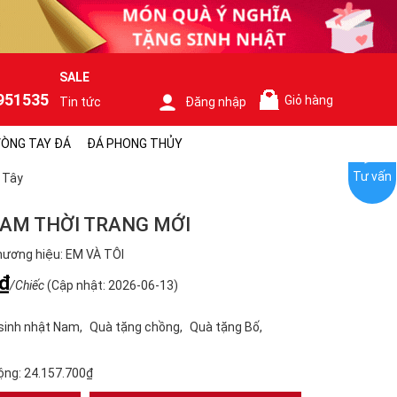
SALE
951535
Giỏ hàng
Tin tức
Đăng nhập
0
ÒNG TAY ĐÁ
ĐÁ PHONG THỦY
Tư vấn
 Tây
AM THỜI TRANG MỚI
ương hiệu: EM VÀ TÔI
₫
/Chiếc
(Cập nhật: 2026-06-13)
sinh nhật Nam
Quà tặng chồng
Quà tặng Bố
ộng:
24.157.700₫