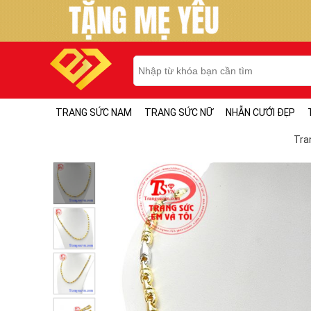
TRANG SỨC NAM
TRANG SỨC NỮ
NHẪN CƯỚI ĐẸP
Tra