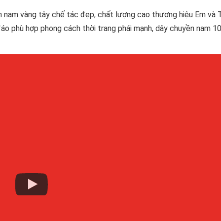
 nam vàng tây chế tác đẹp, chất lượng cao thương hiệu Em và T
 đáo phù hợp phong cách thời trang phái mạnh, dây chuyền nam 1