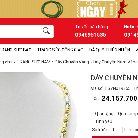
Tư vấn bán hàng
Hotline
0946951535
0914
TRANG SỨC BẠC
TRANG SỨC CÔNG GIÁO
ĐÁ QUÝ THIÊN NHIÊN
V
ng chủ
TRANG SỨC NAM
Dây Chuyền Vàng
Dây Chuyền Nam Vàng
DÂY CHUYỀN N
Mã số: TSVN019355 | Th
24.157.700
Giá:
Quà tặng:
Quà tặng 
Tình yêu
Số lượng:
Tổng c