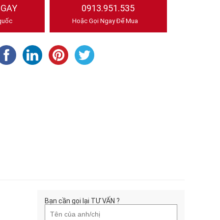
NGAY
0913.951.535
quốc
Hoặc Gọi Ngay Để Mua
Bạn cần gọi lại TƯ VẤN ?