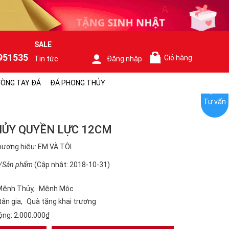
SALE
951535
Giỏ hàng
Tin tức
Đăng nhập
0
ÒNG TAY ĐÁ
ĐÁ PHONG THỦY
Tư vấn
HỦY QUYỀN LỰC 12CM
ương hiệu: EM VÀ TÔI
/Sản phẩm
(Cập nhật: 2018-10-31)
Mệnh Thủy
Mệnh Mộc
tân gia
Quà tặng khai trương
ộng:
2.000.000₫