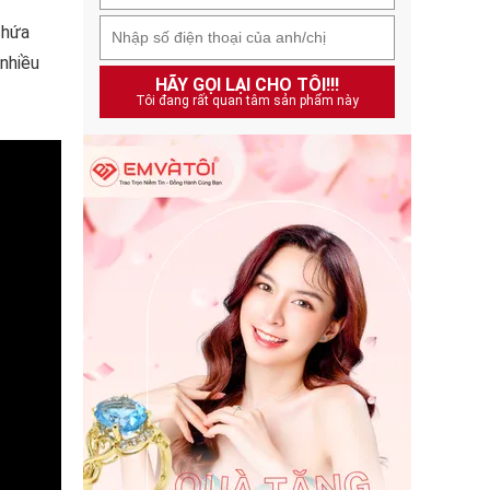
chứa
 nhiều
HÃY GỌI LẠI CHO TÔI!!!
Tôi đang rất quan tâm sản phẩm này