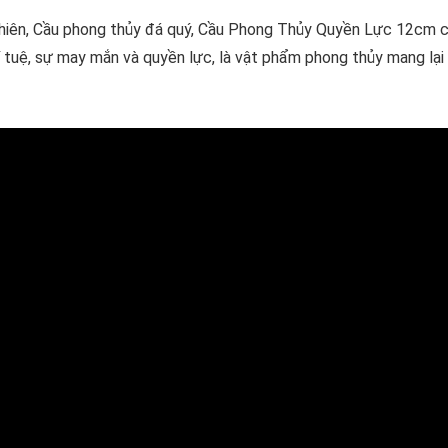
hiên, Cầu phong thủy đá quý, Cầu Phong Thủy Quyền Lực 12cm 
í tuệ, sự may mắn và quyền lực, là vật phẩm phong thủy mang lại