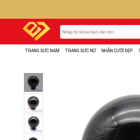
TRANG SỨC NAM
TRANG SỨC NỮ
NHẪN CƯỚI ĐẸP