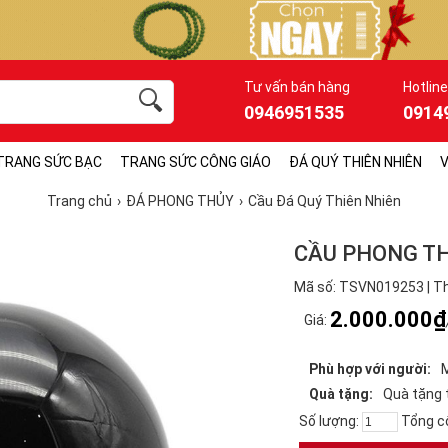
Tư vấn bán hàng
Hotline
0946951535
0914
TRANG SỨC BẠC
TRANG SỨC CÔNG GIÁO
ĐÁ QUÝ THIÊN NHIÊN
V
Trang chủ
ĐÁ PHONG THỦY
Cầu Đá Quý Thiên Nhiên
CẦU PHONG T
Mã số: TSVN019253 | Th
2.000.000₫
Giá:
Phù hợp với người:
Quà tặng:
Quà tặng 
Số lượng:
Tổng c