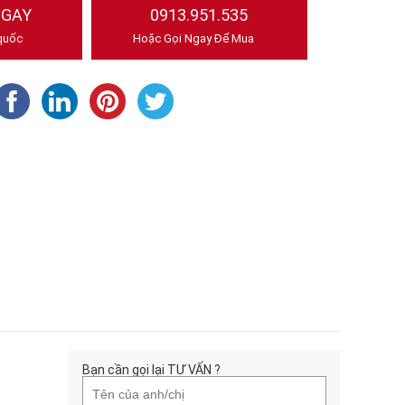
NGAY
0913.951.535
quốc
Hoặc Gọi Ngay Để Mua
Bạn cần gọi lại TƯ VẤN ?