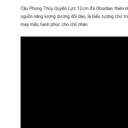
Cầu Phong Thủy Quyền Lực 12cm đá Obsidian thiên n
nguồn năng lượng dương dồi dào, là biểu tượng cho tr
may mắn, hạnh phúc cho chủ nhân.