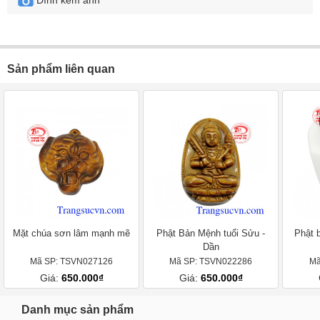
Đính kèm ảnh
Sản phẩm liên quan
Mặt chúa sơn lâm mạnh mẽ
Phật Bản Mệnh tuổi Sửu -
Phật 
Dần
Mã SP: TSVN027126
Mã SP: TSVN022286
Mã
Giá:
650.000₫
Giá:
650.000₫
Danh mục sản phẩm