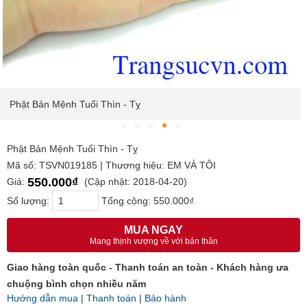
Phật Bản Mệnh Tuổi Thìn - Tỵ
Phật Bản Mệnh Tuổi Thìn - Tỵ
Mã số: TSVN019185 | Thương hiệu: EM VÀ TÔI
550.000₫
Giá:
(Cập nhật: 2018-04-20)
Số lượng:
Tổng cộng:
550.000₫
MUA NGAY
Mang thịnh vượng về với bản thân
Giao hàng toàn quốc - Thanh toán an toàn - Khách hàng ưa
chuộng bình chọn nhiều năm
Hướng dẫn mua
|
Thanh toán
|
Bảo hành