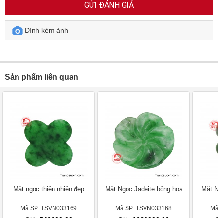
GỬI ĐÁNH GIÁ
Đính kèm ảnh
Sản phẩm liên quan
Mặt ngọc thiên nhiên đẹp
Mặt Ngọc Jadeite bông hoa
Mặt N
Mã SP: TSVN033169
Mã SP: TSVN033168
Mã