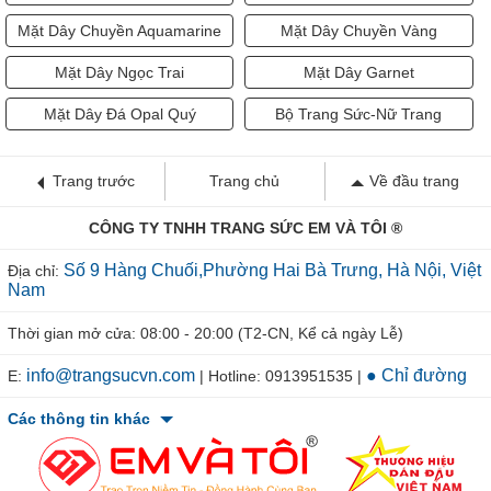
Mặt Dây Chuyền Aquamarine
Mặt Dây Chuyền Vàng
Mặt Dây Ngọc Trai
Mặt Dây Garnet
Mặt Dây Đá Opal Quý
Bộ Trang Sức-Nữ Trang
Trang trước
Trang chủ
Về đầu trang
CÔNG TY TNHH TRANG SỨC EM VÀ TÔI ®
Số 9 Hàng Chuối,Phường Hai Bà Trưng, Hà Nội, Việt
Địa chỉ:
Nam
Thời gian mở cửa: 08:00 - 20:00 (T2-CN, Kể cả ngày Lễ)
info@trangsucvn.com
● Chỉ đường
E:
| Hotline: 0913951535 |
Các thông tin khác