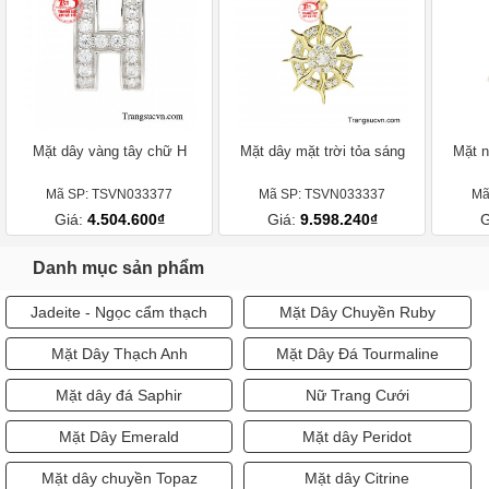
Mặt dây vàng tây chữ H
Mặt dây mặt trời tỏa sáng
Mặt n
Mã SP: TSVN033377
Mã SP: TSVN033337
Mã
Giá:
4.504.600₫
Giá:
9.598.240₫
G
Danh mục sản phẩm
Jadeite - Ngọc cẩm thạch
Mặt Dây Chuyền Ruby
Mặt Dây Thạch Anh
Mặt Dây Đá Tourmaline
Mặt dây đá Saphir
Nữ Trang Cưới
Mặt Dây Emerald
Mặt dây Peridot
Mặt dây chuyền Topaz
Mặt dây Citrine