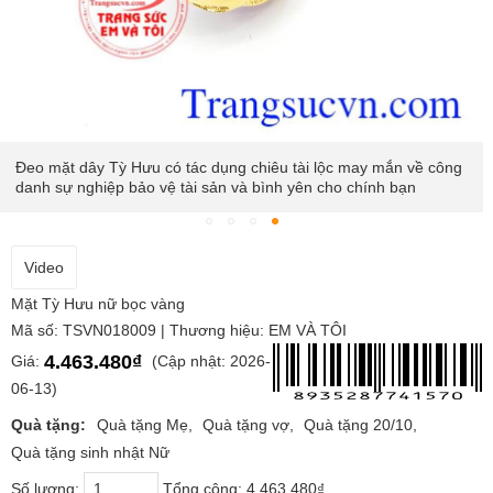
Đeo mặt dây Tỳ Hưu có tác dụng chiêu tài lộc may mắn về công
danh sự nghiệp bảo vệ tài sản và bình yên cho chính bạn
Video
Mặt Tỳ Hưu nữ bọc vàng
Mã số: TSVN018009 | Thương hiệu: EM VÀ TÔI
4.463.480₫
Giá:
(Cập nhật: 2026-
06-13)
Quà tặng:
Quà tặng Mẹ
Quà tặng vợ
Quà tặng 20/10
Quà tặng sinh nhật Nữ
Số lượng:
Tổng cộng:
4.463.480₫