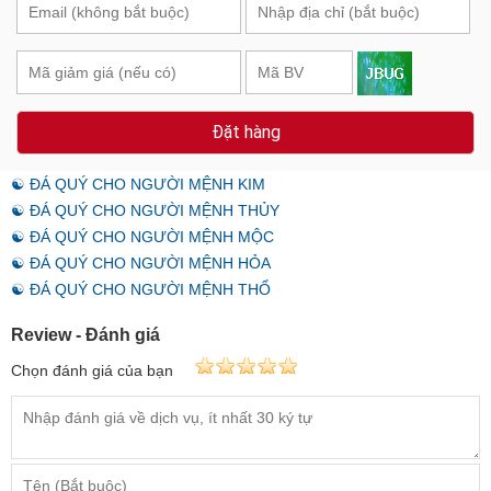
Đặt hàng
☯ ĐÁ QUÝ CHO NGƯỜI MỆNH KIM
☯ ĐÁ QUÝ CHO NGƯỜI MỆNH THỦY
☯ ĐÁ QUÝ CHO NGƯỜI MỆNH MỘC
☯ ĐÁ QUÝ CHO NGƯỜI MỆNH HỎA
☯ ĐÁ QUÝ CHO NGƯỜI MỆNH THỔ
Review - Đánh giá
Chọn đánh giá của bạn