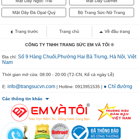
Mặt Dây Ngọc Trai
Mặt Dây Garnet
Mặt Dây Đá Opal Quý
Bộ Trang Sức-Nữ Trang
Trang trước
Trang chủ
Về đầu trang
CÔNG TY TNHH TRANG SỨC EM VÀ TÔI ®
Số 9 Hàng Chuối,Phường Hai Bà Trưng, Hà Nội, Việt
Địa chỉ:
Nam
Thời gian mở cửa: 08:00 - 20:00 (T2-CN, Kể cả ngày Lễ)
info@trangsucvn.com
● Chỉ đường
E:
| Hotline: 0913951535 |
Các thông tin khác