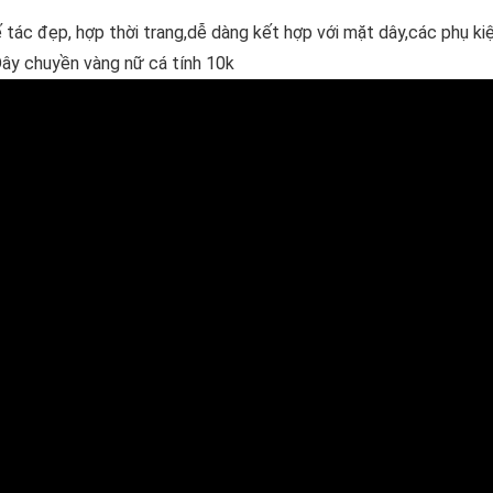
tác đẹp, hợp thời trang,dễ dàng kết hợp với mặt dây,các phụ ki
ây chuyền vàng nữ cá tính 10k