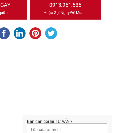
NGAY
0913.951.535
quốc
Hoặc Gọi Ngay Để Mua
Bạn cần gọi lại TƯ VẤN ?