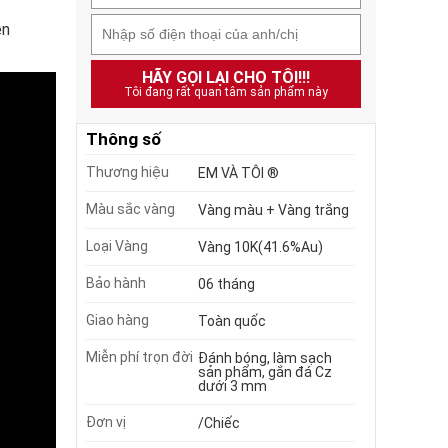
ện
HÃY GỌI LẠI CHO TÔI!!!
Tôi đang rất quan tâm sản phẩm này
Thông số
Thương hiệu
EM VÀ TÔI ®
Màu sắc vàng
Vàng màu + Vàng trắng
Loại Vàng
Vàng 10K(41.6%Au)
Bảo hành
06 tháng
Giao hàng
Toàn quốc
Miễn phí trọn đời
Đánh bóng, làm sạch
sản phẩm, gắn đá Cz
dưới 3 mm
Đơn vị
/Chiếc