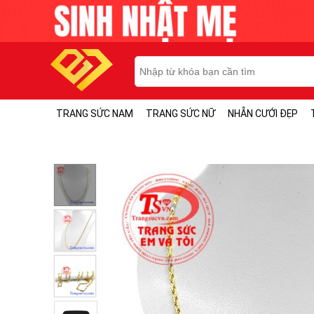
TRANG SỨC NAM
TRANG SỨC NỮ
NHẪN CƯỚI ĐẸP