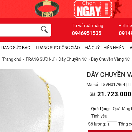
Tư vấn bán hàng
Hotline
0946951535
0914
TRANG SỨC BẠC
TRANG SỨC CÔNG GIÁO
ĐÁ QUÝ THIÊN NHIÊN
V
Trang chủ
TRANG SỨC NỮ
Dây Chuyền Nữ
Dây Chuyền Vàng Nữ
DÂY CHUYỀN V
Mã số: TSVN017964 | Th
21.723.000
Giá:
Quà tặng:
Quà tặng
Tình yêu
Số lượng:
Tổng c