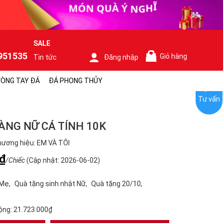
SALE
951535
Giỏ hàng
Tin tức
Đăng nhập
0
ÒNG TAY ĐÁ
ĐÁ PHONG THỦY
Tư vấn
ÀNG NỮ CÁ TÍNH 10K
ương hiệu: EM VÀ TÔI
₫
/Chiếc
(Cập nhật: 2026-06-02)
 Mẹ
Quà tặng sinh nhật Nữ
Quà tặng 20/10
ộng:
21.723.000₫