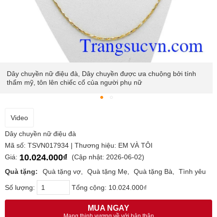
Dây chuyền được nhập khẩu từ Italy, sản phẩm được bảo hành
uy tín
Video
Dây chuyền nữ điệu đà
Mã số: TSVN017934 | Thương hiệu: EM VÀ TÔI
10.024.000₫
Giá:
(Cập nhật: 2026-06-02)
Quà tặng:
Quà tặng vợ
Quà tặng Mẹ
Quà tặng Bà
Tình yêu
Số lượng:
Tổng cộng:
10.024.000₫
MUA NGAY
Mang thịnh vượng về với bản thân