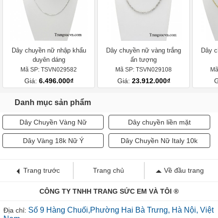
Dây chuyền nữ nhập khẩu
Dây chuyền nữ vàng trắng
Dây c
duyên dáng
ấn tượng
Mã SP: TSVN029582
Mã SP: TSVN029108
Mã
Giá:
6.496.000₫
Giá:
23.912.000₫
G
Danh mục sản phẩm
Dây Chuyền Vàng Nữ
Dây chuyền liền mặt
Dây Vàng 18k Nữ Ý
Dây Chuyền Nữ Italy 10k
Trang trước
Trang chủ
Về đầu trang
CÔNG TY TNHH TRANG SỨC EM VÀ TÔI ®
Số 9 Hàng Chuối,Phường Hai Bà Trưng, Hà Nội, Việt
Địa chỉ: