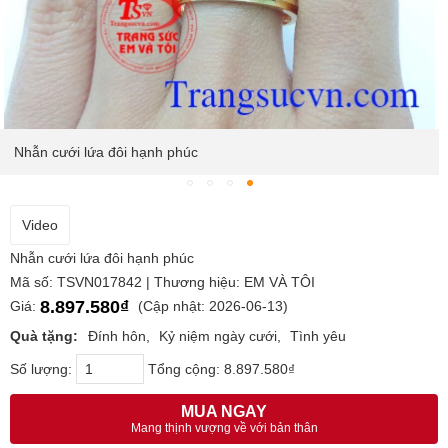
Nhẫn cưới lứa đôi hạnh phúc
Video
Nhẫn cưới lứa đôi hạnh phúc
Mã số: TSVN017842 | Thương hiệu: EM VÀ TÔI
8.897.580₫
Giá:
(Cập nhật: 2026-06-13)
Quà tặng:
Đính hôn
Kỷ niệm ngày cưới
Tình yêu
Số lượng:
Tổng cộng:
8.897.580₫
MUA NGAY
Mang thịnh vượng về với bản thân