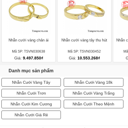
Nhẫn cưới vàng chân ái
Nhẫn cưới vàng tây thu hút
Nhẫn c
Mã SP: TSVN030638
Mã SP: TSVN030452
Mã
Giá:
9.497.850₫
Giá:
10.553.268₫
G
Danh mục sản phẩm
Nhẫn Cưới Vàng Tây
Nhẫn Cưới Vàng 18k
Nhẫn Cưới Trơn
Nhẫn Cưới Vàng Trắng
Nhẫn Cưới Kim Cương
Nhẫn Cưới Theo Mệnh
Nhẫn Cưới Giá Rẻ