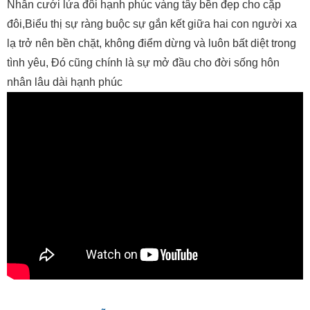
Nhẫn cưới lứa đôi hạnh phúc vàng tây bền đẹp cho cặp
đôi,Biểu thị sự ràng buộc sự gắn kết giữa hai con người xa
lạ trở nên bền chặt, không điểm dừng và luôn bất diệt trong
tình yêu, Đó cũng chính là sự mở đầu cho đời sống hôn
nhân lâu dài hạnh phúc