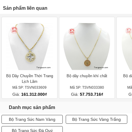
Sản phẩm liên quan
Bộ Dây Chuyền Thời Trang
Bộ dây chuyền khí chất
Bộ d
Lịch Lãm
Mã SP: TSVN033609
Mã SP: TSVN033380
Mã
Giá:
161.312.000₫
Giá:
57.753.716₫
G
Danh mục sản phẩm
Bộ Trang Sức Nam Vàng
Bộ Trang Sức Vàng Trắng
Bộ Trang Sức Đá Quý