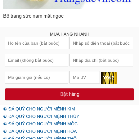
Bộ trang sức nam mặt ngọc
MUA HÀNG NHANH
Đặt hàng
☯ ĐÁ QUÝ CHO NGƯỜI MỆNH KIM
☯ ĐÁ QUÝ CHO NGƯỜI MỆNH THỦY
☯ ĐÁ QUÝ CHO NGƯỜI MỆNH MỘC
☯ ĐÁ QUÝ CHO NGƯỜI MỆNH HỎA
☯ ĐÁ QUÝ CHO NGƯỜI MỆNH THỔ