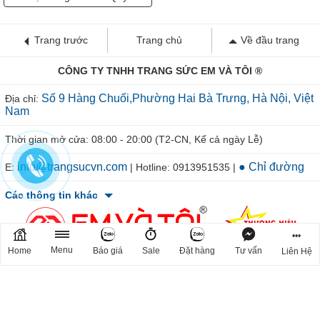
Trang trước
Trang chủ
Về đầu trang
CÔNG TY TNHH TRANG SỨC EM VÀ TÔI ®
Số 9 Hàng Chuối,Phường Hai Bà Trưng, Hà Nội, Việt
Địa chỉ:
Nam
Thời gian mở cửa: 08:00 - 20:00 (T2-CN, Kể cả ngày Lễ)
info@trangsucvn.com
● Chỉ đường
E:
| Hotline: 0913951535 |
Các thông tin khác
•••
Menu
Home
Báo giá
Sale
Đặt hàng
Tư vấn
Liên Hệ