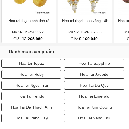
Hoa tai thạch anh tinh tế
Hoa tai thạch anh vàng 14k
Hoa ta
Mã SP: TSVN033273
Mã SP: TSVN032586
Mã
Giá:
12.265.980₫
Giá:
9.169.040₫
G
Danh mục sản phẩm
Hoa tai Topaz
Hoa Tai Sapphire
Hoa Tai Ruby
Hoa Tai Jadeite
Hoa Tai Ngọc Trai
Hoa Tai Đá Quý
Hoa Tai Peridot
Hoa Tai Emerald
Hoa Tai Đá Thạch Anh
Hoa Tai Kim Cương
Hoa Tai Vàng Tây
Hoa Tai Vàng 18k