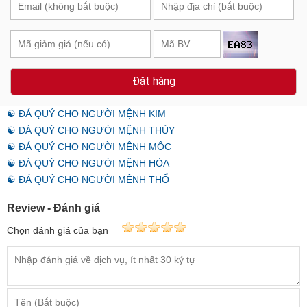
Đặt hàng
☯ ĐÁ QUÝ CHO NGƯỜI MỆNH KIM
☯ ĐÁ QUÝ CHO NGƯỜI MỆNH THỦY
☯ ĐÁ QUÝ CHO NGƯỜI MỆNH MỘC
☯ ĐÁ QUÝ CHO NGƯỜI MỆNH HỎA
☯ ĐÁ QUÝ CHO NGƯỜI MỆNH THỔ
Review - Đánh giá
Chọn đánh giá của bạn