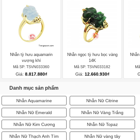
Nhẫn tỳ hưu aquamarin
Nhẫn ngọc tỳ hưu bọc vàng
Nhẫn 
vượng khí
14K
Mã SP: TSVN033360
Mã SP: TSVN033182
Mã
Giá:
8.817.880₫
Giá:
12.660.930₫
G
Danh mục sản phẩm
Nhẫn Aquamarine
Nhẫn Nữ Citrine
Nhẫn Nữ Emerald
Nhẫn Nữ Vàng Trắng
Nhẫn Nữ Kim Cương
Nhẫn Nữ Topaz
Nhẫn Nữ Thạch Anh Tím
Nhẫn Nữ vàng tây