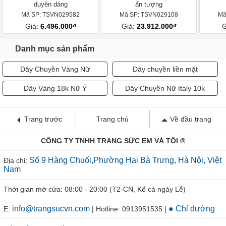
duyên dáng
ấn tượng
Mã SP: TSVN029582
Mã SP: TSVN029108
Mã
Giá:
6.496.000₫
Giá:
23.912.000₫
G
Danh mục sản phẩm
Dây Chuyền Vàng Nữ
Dây chuyền liền mặt
Dây Vàng 18k Nữ Ý
Dây Chuyền Nữ Italy 10k
Trang trước
Trang chủ
Về đầu trang
CÔNG TY TNHH TRANG SỨC EM VÀ TÔI ®
Số 9 Hàng Chuối,Phường Hai Bà Trưng, Hà Nội, Việt
Địa chỉ:
Nam
Thời gian mở cửa: 08:00 - 20:00 (T2-CN, Kể cả ngày Lễ)
info@trangsucvn.com
● Chỉ đường
E:
| Hotline: 0913951535 |