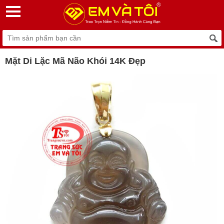
Mặt Di Lặc Mã Não Khói 14K Đẹp