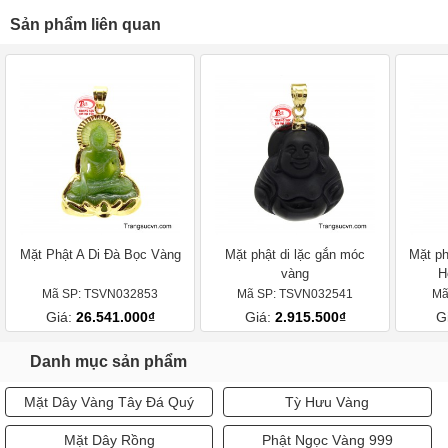
Sản phẩm liên quan
Mặt Phật A Di Đà Bọc Vàng
Mặt phật di lặc gắn móc
Mặt ph
vàng
H
Mã SP: TSVN032853
Mã SP: TSVN032541
Mã
Giá:
26.541.000₫
Giá:
2.915.500₫
G
Danh mục sản phẩm
Mặt Dây Vàng Tây Đá Quý
Tỳ Hưu Vàng
Mặt Dây Rồng
Phật Ngọc Vàng 999