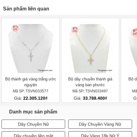
Sản phẩm liên quan
Bộ thánh giá vàng trắng ước
Bộ dây chuyền thánh giá
Bộ d
nguyện
vàng ban phước
Mã SP: TSVN033577
Mã SP: TSVN033497
Mã
Giá:
22.305.120₫
Giá:
33.788.400₫
G
Danh mục sản phẩm
Dây Chuyền Nữ
Dây Chuyền Vàng Nữ
Dây chuyền liền mặt
Dây Vàng 18k Nữ Ý