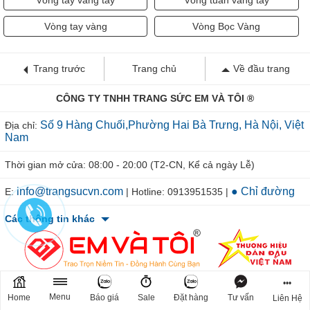
Vòng tay vàng tây
Vòng tuần vàng tây
Vòng tay vàng
Vòng Bọc Vàng
Trang trước
Trang chủ
Về đầu trang
CÔNG TY TNHH TRANG SỨC EM VÀ TÔI ®
Số 9 Hàng Chuối,Phường Hai Bà Trưng, Hà Nội, Việt
Địa chỉ:
Nam
Thời gian mở cửa: 08:00 - 20:00 (T2-CN, Kể cả ngày Lễ)
info@trangsucvn.com
● Chỉ đường
E:
| Hotline: 0913951535 |
Các thông tin khác
•••
Menu
Home
Báo giá
Sale
Đặt hàng
Tư vấn
Liên Hệ