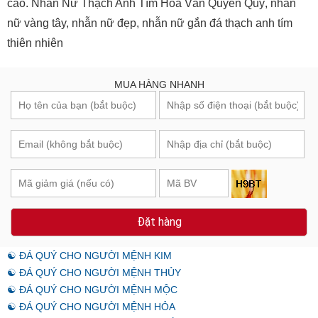
cao. Nhẫn Nữ Thạch Anh Tím Hoa Văn Quyền Quý, nhẫn
nữ vàng tây, nhẫn nữ đẹp, nhẫn nữ gắn đá thạch anh tím
thiên nhiên
MUA HÀNG NHANH
Đặt hàng
☯ ĐÁ QUÝ CHO NGƯỜI MỆNH KIM
☯ ĐÁ QUÝ CHO NGƯỜI MỆNH THỦY
☯ ĐÁ QUÝ CHO NGƯỜI MỆNH MỘC
☯ ĐÁ QUÝ CHO NGƯỜI MỆNH HỎA