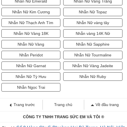
Nhẫn Nữ Emerald
Nhẫn Nữ Vàng Trắng
Nhẫn Nữ Kim Cương
Nhẫn Nữ Topaz
Nhẫn Nữ Thạch Anh Tím
Nhẫn Nữ vàng tây
Nhẫn Nữ Vàng 18K
Nhẫn vàng 14K Nữ
Nhẫn Nữ Vàng
Nhẫn Nữ Sapphire
Nhẫn Peridot
Nhẫn Nữ Tourmaline
Nhẫn Nữ Garnat
Nhẫn Nữ Vàng Jadeite
Nhẫn Nữ Tỳ Hưu
Nhẫn Nữ Ruby
Nhẫn Ngọc Trai
Trang trước
Trang chủ
Về đầu trang
CÔNG TY TNHH TRANG SỨC EM VÀ TÔI ®