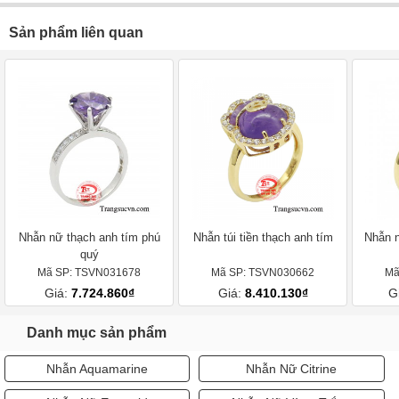
Sản phẩm liên quan
Nhẫn nữ thạch anh tím phú
Nhẫn túi tiền thạch anh tím
Nhẫn n
quý
Mã SP: TSVN031678
Mã SP: TSVN030662
Mã
Giá:
7.724.860₫
Giá:
8.410.130₫
G
Danh mục sản phẩm
Nhẫn Aquamarine
Nhẫn Nữ Citrine