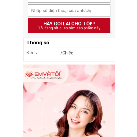
HÃY GỌI LẠI CHO TÔI!!!
Tôi đang rất quan tâm sản phẩm này
Thông số
Đơn vị
/Chiếc