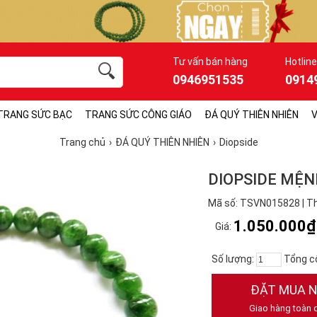
Tư vấn bán hàng
Hotline
0946951535
0914
TRANG SỨC BẠC
TRANG SỨC CÔNG GIÁO
ĐÁ QUÝ THIÊN NHIÊN
V
Trang chủ
ĐÁ QUÝ THIÊN NHIÊN
Diopside
DIOPSIDE MỆN
Mã số: TSVN015828 | Th
1.050.000₫
Giá:
Số lượng:
Tổng c
ĐẶT MUA 
Giao hàng toàn 