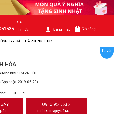
SALE
951535
Giỏ hàng
Tin tức
Đăng nhập
0
ÒNG TAY ĐÁ
ĐÁ PHONG THỦY
Tư vấn
H HỎA
ương hiệu: EM VÀ TÔI
(Cập nhật: 2019-06-23)
ộng:
1.050.000₫
NGAY
0913.951.535
quốc
Hoặc Gọi Ngay Để Mua