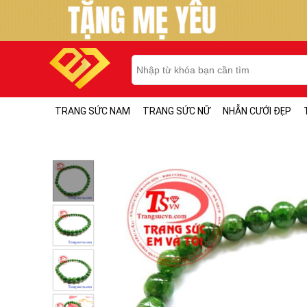
TRANG SỨC NAM
TRANG SỨC NỮ
NHẪN CƯỚI ĐẸP