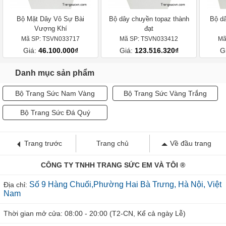
Bộ Mặt Dây Vô Sự Bài
Bộ dây chuyền topaz thành
Bộ d
Vượng Khí
đạt
Mã SP: TSVN033717
Mã SP: TSVN033412
Mã
Giá:
46.100.000₫
Giá:
123.516.320₫
G
Danh mục sản phẩm
Bộ Trang Sức Nam Vàng
Bộ Trang Sức Vàng Trắng
Bộ Trang Sức Đá Quý
Trang trước
Trang chủ
Về đầu trang
CÔNG TY TNHH TRANG SỨC EM VÀ TÔI ®
Số 9 Hàng Chuối,Phường Hai Bà Trưng, Hà Nội, Việt
Địa chỉ:
Nam
Thời gian mở cửa: 08:00 - 20:00 (T2-CN, Kể cả ngày Lễ)