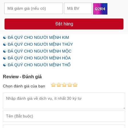
Đặt hàng
☯ ĐÁ QUÝ CHO NGƯỜI MỆNH KIM
☯ ĐÁ QUÝ CHO NGƯỜI MỆNH THỦY
☯ ĐÁ QUÝ CHO NGƯỜI MỆNH MỘC
☯ ĐÁ QUÝ CHO NGƯỜI MỆNH HỎA
☯ ĐÁ QUÝ CHO NGƯỜI MỆNH THỔ
Review - Đánh giá
Chọn đánh giá của bạn