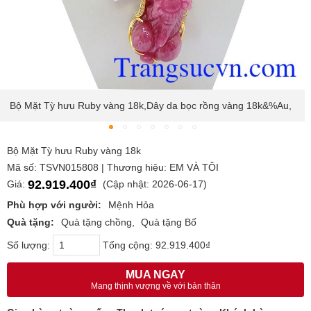
Mặt dây chuyền tỳ hưu Ruby thiên nhiên Có Giấy kiểm định
vàng,
Bộ Mặt Tỳ hưu Ruby vàng 18k
Mã số: TSVN015808 | Thương hiệu: EM VÀ TÔI
92.919.400₫
Giá:
(Cập nhật: 2026-06-17)
Phù hợp với người:
Mệnh Hỏa
Quà tặng:
Quà tặng chồng
Quà tặng Bố
Số lượng:
Tổng cộng:
92.919.400₫
MUA NGAY
Mang thịnh vượng về với bản thân