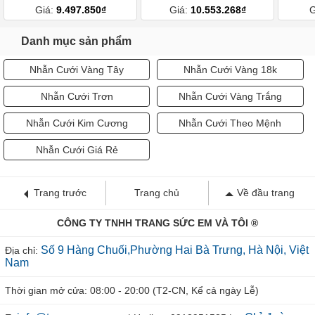
Giá:
9.497.850₫
Giá:
10.553.268₫
G
Danh mục sản phẩm
Nhẫn Cưới Vàng Tây
Nhẫn Cưới Vàng 18k
Nhẫn Cưới Trơn
Nhẫn Cưới Vàng Trắng
Nhẫn Cưới Kim Cương
Nhẫn Cưới Theo Mệnh
Nhẫn Cưới Giá Rẻ
Trang trước
Trang chủ
Về đầu trang
CÔNG TY TNHH TRANG SỨC EM VÀ TÔI ®
Số 9 Hàng Chuối,Phường Hai Bà Trưng, Hà Nội, Việt
Địa chỉ:
Nam
Thời gian mở cửa: 08:00 - 20:00 (T2-CN, Kể cả ngày Lễ)