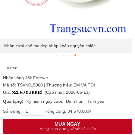
Nhẫn cưới chế tác đẹp nhập khẩu nguyên chiếc
Video
Nhẫn vàng 18k Forever
Mã số: TSVN015060 | Thương hiệu: EM VÀ TÔI
34.570.000₫
Giá:
(Cập nhật: 2026-06-13)
Quà tặng:
Kỷ niệm ngày cưới
Đính hôn
Tình yêu
Số lượng:
Tổng cộng:
34.570.000₫
MUA NGAY
Mang thịnh vượng về với bản thân