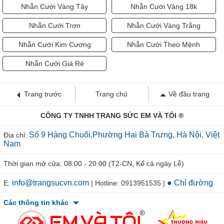
Nhẫn Cưới Vàng Tây
Nhẫn Cưới Vàng 18k
Nhẫn Cưới Trơn
Nhẫn Cưới Vàng Trắng
Nhẫn Cưới Kim Cương
Nhẫn Cưới Theo Mệnh
Nhẫn Cưới Giá Rẻ
Trang trước
Trang chủ
Về đầu trang
CÔNG TY TNHH TRANG SỨC EM VÀ TÔI ®
Số 9 Hàng Chuối,Phường Hai Bà Trưng, Hà Nội, Việt
Địa chỉ:
Nam
Thời gian mở cửa: 08:00 - 20:00 (T2-CN, Kể cả ngày Lễ)
info@trangsucvn.com
● Chỉ đường
E:
| Hotline: 0913951535 |
Các thông tin khác