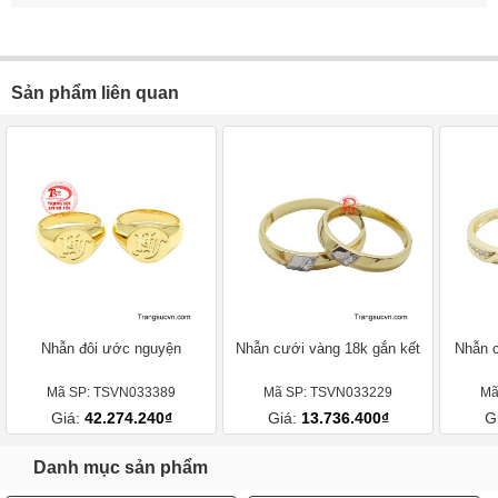
Sản phẩm liên quan
Nhẫn đôi ước nguyện
Nhẫn cưới vàng 18k gắn kết
Nhẫn c
Mã SP: TSVN033389
Mã SP: TSVN033229
Mã
Giá:
42.274.240₫
Giá:
13.736.400₫
G
Danh mục sản phẩm