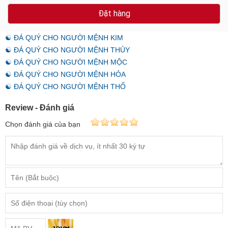
Đặt hàng
☯ ĐÁ QUÝ CHO NGƯỜI MỆNH KIM
☯ ĐÁ QUÝ CHO NGƯỜI MỆNH THỦY
☯ ĐÁ QUÝ CHO NGƯỜI MỆNH MỘC
☯ ĐÁ QUÝ CHO NGƯỜI MỆNH HỎA
☯ ĐÁ QUÝ CHO NGƯỜI MỆNH THỔ
Review - Đánh giá
Chọn đánh giá của bạn