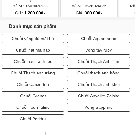
Mã SP: TSVN030933
Mã SP: TSVN026026
Mã
Giá:
1.200.000₫
Giá:
380.000₫
Danh mục sản phẩm
Chuỗi vòng đá mắt hổ
Chuỗi Aquamarine
Chuỗi hạt mã não
Vòng tay ruby
Chuỗi thạch anh tóc
Chuỗi Thạch Anh Tím
Chuỗi Thạch anh trắng
Chuỗi thạch anh hồng
Chuỗi Canxedon
Chuỗi Thạch anh khói
Chuỗi Granat
Chuỗi Anyolite-Zoisite
Chuỗi Tourmaline
Vòng Sapphire
Chuỗi Peridot