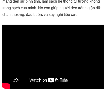
mang đến sự bình tĩnh, làm sạch hệ thống tư tưởng không
trong sạch của mình. Nó còn giúp người đeo tránh giận dữ,
chấn thương, đau buồn, và suy nghĩ tiêu cực.