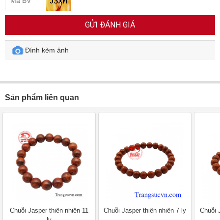
GỬI ĐÁNH GIÁ
Đính kèm ảnh
Sản phẩm liên quan
Chuỗi Jasper thiên nhiên 11
Chuỗi Jasper thiên nhiên 7 ly
Chuỗi 
ly