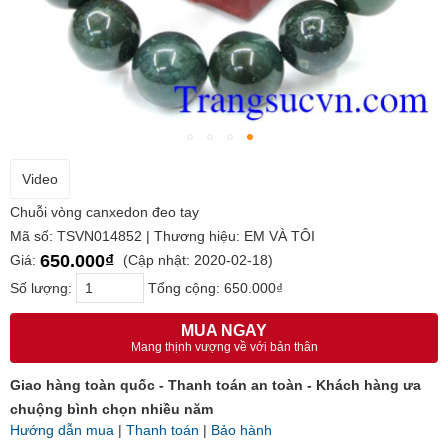
Video
Chuỗi vòng canxedon đeo tay
Mã số: TSVN014852 | Thương hiệu: EM VÀ TÔI
650.000₫
Giá:
(Cập nhật: 2020-02-18)
Số lượng:
Tổng cộng:
650.000₫
MUA NGAY
Mang thịnh vượng về với bản thân
Giao hàng toàn quốc - Thanh toán an toàn - Khách hàng ưa
chuộng bình chọn nhiều năm
Hướng dẫn mua
|
Thanh toán
|
Bảo hành