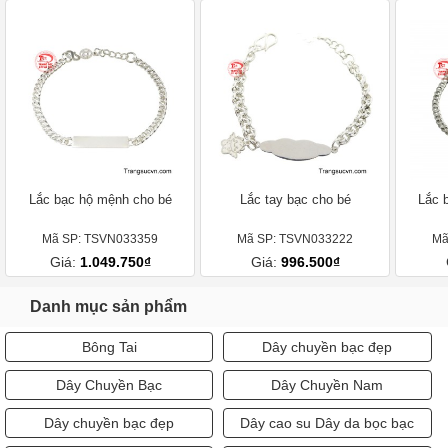
Lắc bạc hộ mệnh cho bé
Lắc tay bạc cho bé
Lắc 
Mã SP: TSVN033359
Mã SP: TSVN033222
Mã
Giá:
1.049.750₫
Giá:
996.500₫
Danh mục sản phẩm
Bông Tai
Dây chuyền bạc đẹp
Dây Chuyền Bạc
Dây Chuyền Nam
Dây chuyền bạc đẹp
Dây cao su Dây da bọc bạc