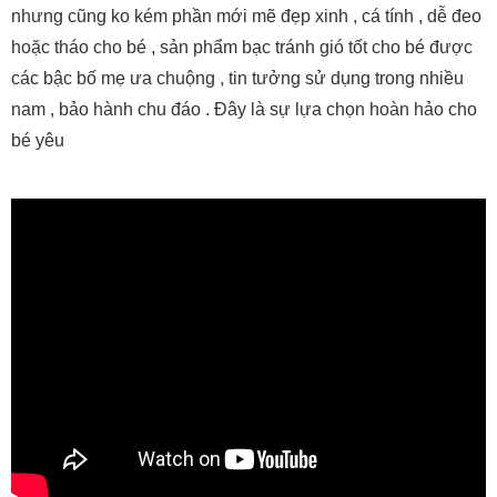
nhưng cũng ko kém phần mới mẽ đẹp xinh , cá tính , dễ đeo
hoặc tháo cho bé , sản phẩm bạc tránh gió tốt cho bé được
các bậc bố mẹ ưa chuộng , tin tưởng sử dụng trong nhiều
nam , bảo hành chu đáo . Đây là sự lựa chọn hoàn hảo cho
bé yêu