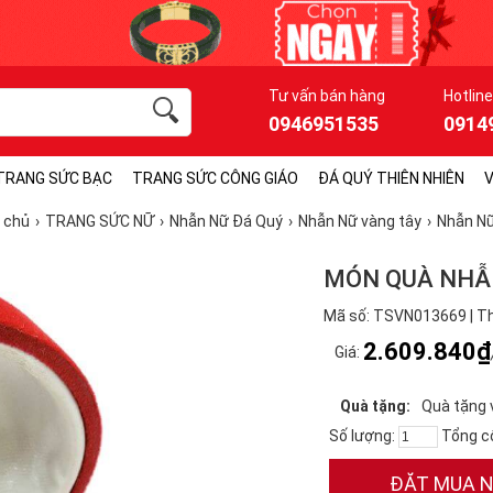
Tư vấn bán hàng
Hotline
0946951535
0914
TRANG SỨC BẠC
TRANG SỨC CÔNG GIÁO
ĐÁ QUÝ THIÊN NHIÊN
V
 chủ
TRANG SỨC NỮ
Nhẫn Nữ Đá Quý
Nhẫn Nữ vàng tây
Nhẫn N
MÓN QUÀ NHẪ
Mã số: TSVN013669 | Th
2.609.840₫
Giá:
Quà tặng:
Quà tặng 
Số lượng:
Tổng c
ĐẶT MUA 