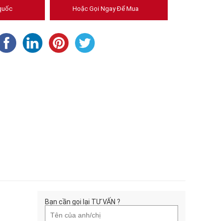
quốc
Hoặc Gọi Ngay Để Mua
Bạn cần gọi lại TƯ VẤN ?