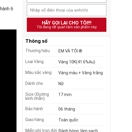
 hành 6
HÃY GỌI LẠI CHO TÔI!!!
Tôi đang rất quan tâm sản phẩm này
Thông số
Thương hiệu
EM VÀ TÔI ®
Loại Vàng
Vàng 10K(41.6%Au)
Màu sắc vàng
Vàng màu + Vàng trắng
Dành cho
Nữ
Size (Đường
17 mm
kính nhẫn)
Bảo hành
06 tháng
Giao hàng
Toàn quốc
Miễn phí trọn đời
Đánh bóng, làm sạch