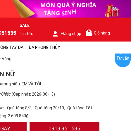
SALE
951535
Giỏ hàng
Tin tức
Đăng nhập
0
ÒNG TAY ĐÁ
ĐÁ PHONG THỦY
Tư vấn
ữ Vàng
N NỮ
ương hiệu: EM VÀ TÔI
/Chiếc
(Cập nhật: 2026-06-13)
vợ
Quà tặng 8/3
Quà tặng 20/10
Quà tặng Tết
ộng:
2.609.840₫
NGAY
0913.951.535