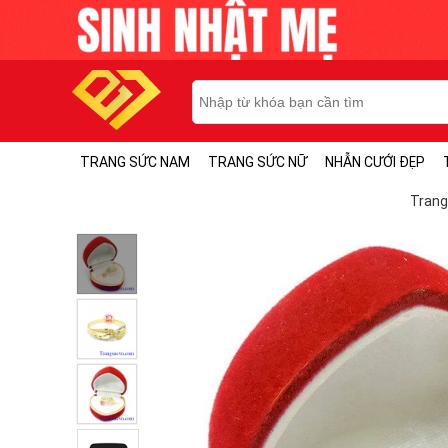
TRANG SỨC NAM
TRANG SỨC NỮ
NHẪN CƯỚI ĐẸP
Trang