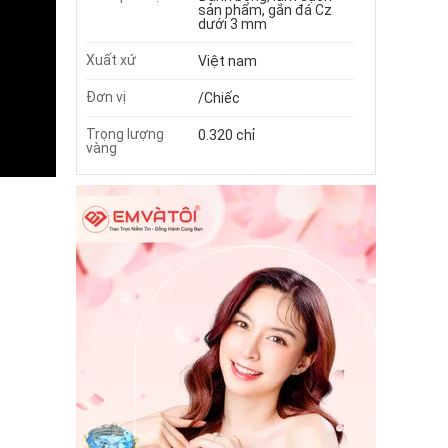
sản phẩm, gắn đá Cz
dưới 3 mm
Xuất xứ
Việt nam
Đơn vị
/Chiếc
Trọng lượng
0.320 chỉ
vàng