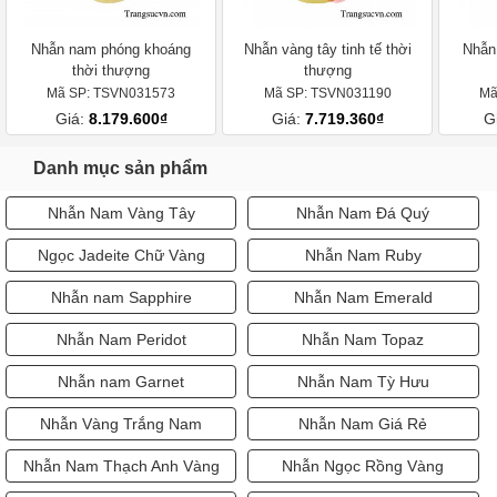
Nhẫn nam phóng khoáng
Nhẫn vàng tây tinh tế thời
Nhẫn 
thời thượng
thượng
Mã SP: TSVN031573
Mã SP: TSVN031190
Mã
Giá:
8.179.600₫
Giá:
7.719.360₫
G
Danh mục sản phẩm
Nhẫn Nam Vàng Tây
Nhẫn Nam Đá Quý
Ngọc Jadeite Chữ Vàng
Nhẫn Nam Ruby
Nhẫn nam Sapphire
Nhẫn Nam Emerald
Nhẫn Nam Peridot
Nhẫn Nam Topaz
Nhẫn nam Garnet
Nhẫn Nam Tỳ Hưu
Nhẫn Vàng Trắng Nam
Nhẫn Nam Giá Rẻ
Nhẫn Nam Thạch Anh Vàng
Nhẫn Ngọc Rồng Vàng