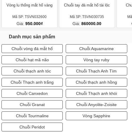
Vòng lu thống mắt hổ vàng
Chuỗi tay đá mắt hổ tài lộc
Chu
Mã SP: TSVN032600
Mã SP: TSVN030735
Mã
Giá:
950.000₫
Giá:
860000.00
Danh mục sản phẩm
Chuỗi vòng đá mắt hổ
Chuỗi Aquamarine
Chuỗi hạt mã não
Vòng tay ruby
Chuỗi thạch anh tóc
Chuỗi Thạch Anh Tím
Chuỗi Thạch anh trắng
Chuỗi thạch anh hồng
Chuỗi Canxedon
Chuỗi Thạch anh khói
Chuỗi Granat
Chuỗi Anyolite-Zoisite
Chuỗi Tourmaline
Vòng Sapphire
Chuỗi Peridot