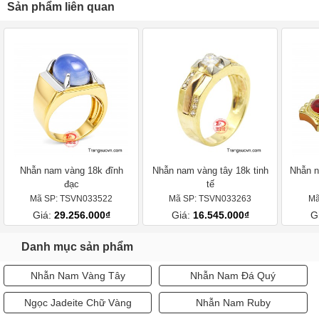
Sản phẩm liên quan
Nhẫn nam vàng 18k đĩnh
Nhẫn nam vàng tây 18k tinh
Nhẫn n
đạc
tế
Mã SP: TSVN033522
Mã SP: TSVN033263
Mã
Giá:
29.256.000₫
Giá:
16.545.000₫
G
Danh mục sản phẩm
Nhẫn Nam Vàng Tây
Nhẫn Nam Đá Quý
Ngọc Jadeite Chữ Vàng
Nhẫn Nam Ruby