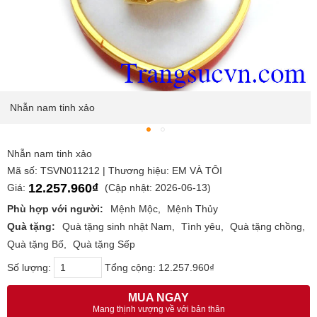
Nhẫn nam tinh xảo
Nhẫn nam tinh xảo
Mã số: TSVN011212 | Thương hiệu: EM VÀ TÔI
12.257.960₫
Giá:
(Cập nhật: 2026-06-13)
Phù hợp với người:
Mệnh Mộc
Mệnh Thủy
Quà tặng:
Quà tặng sinh nhật Nam
Tình yêu
Quà tặng chồng
Quà tặng Bố
Quà tặng Sếp
Số lượng:
Tổng cộng:
12.257.960₫
MUA NGAY
Mang thịnh vượng về với bản thân