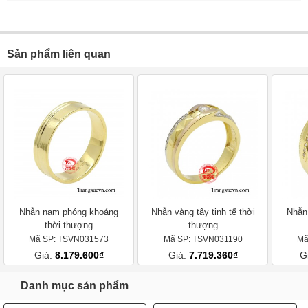
Sản phẩm liên quan
Nhẫn nam phóng khoáng
Nhẫn vàng tây tinh tế thời
Nhẫn 
thời thượng
thượng
Mã SP: TSVN031573
Mã SP: TSVN031190
Mã
Giá:
8.179.600₫
Giá:
7.719.360₫
G
Danh mục sản phẩm