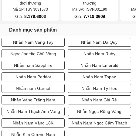
thời thượng
thượng
Mã SP: TSVN031573
Mã SP: TSVN031190
Mã
Giá:
8.179.600₫
Giá:
7.719.360₫
G
Danh mục sản phẩm
Nhẫn Nam Vàng Tây
Nhẫn Nam Đá Quý
Ngọc Jadeite Chữ Vàng
Nhẫn Nam Ruby
Nhẫn nam Sapphire
Nhẫn Nam Emerald
Nhẫn Nam Peridot
Nhẫn Nam Topaz
Nhẫn nam Garnet
Nhẫn Nam Tỳ Hưu
Nhẫn Vàng Trắng Nam
Nhẫn Nam Giá Rẻ
Nhẫn Nam Thạch Anh Vàng
Nhẫn Ngọc Rồng Vàng
Nhẫn Nam Vàng 18K
Nhẫn Nam Ngọc Cẩm Thạch
Nhẫn Kim Cương Nam