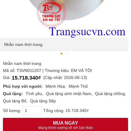
Nhẫn nam thời trang
Nhẫn nam thời trang
Mã số: TSVN011207 | Thương hiệu: EM VÀ TÔI
15.718.340₫
Giá:
(Cập nhật: 2026-06-13)
Phù hợp với người:
Mệnh Hỏa
Mệnh Thổ
Quà tặng:
Tình yêu
Quà tặng sinh nhật Nam
Quà tặng chồng
Quà tặng Bố
Quà tặng Sếp
Số lượng:
Tổng cộng:
15.718.340₫
MUA NGAY
Mang thịnh vượng về với bản thân