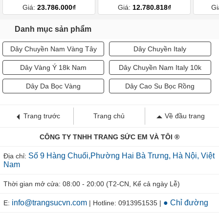
Giá:
23.786.000₫
Giá:
12.780.818₫
Gi
Danh mục sản phẩm
Dây Chuyền Nam Vàng Tây
Dây Chuyền Italy
Dây Vàng Ý 18k Nam
Dây Chuyền Nam Italy 10k
Dây Da Bọc Vàng
Dây Cao Su Bọc Rồng
Trang trước
Trang chủ
Về đầu trang
CÔNG TY TNHH TRANG SỨC EM VÀ TÔI ®
Số 9 Hàng Chuối,Phường Hai Bà Trưng, Hà Nội, Việt
Địa chỉ:
Nam
Thời gian mở cửa: 08:00 - 20:00 (T2-CN, Kể cả ngày Lễ)
info@trangsucvn.com
● Chỉ đường
E:
| Hotline: 0913951535 |