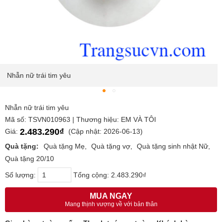
Nhẫn nữ trái tim yêu
Nhẫn nữ trái tim yêu
Mã số: TSVN010963 | Thương hiệu: EM VÀ TÔI
2.483.290₫
Giá:
(Cập nhật: 2026-06-13)
Quà tặng:
Quà tặng Mẹ
Quà tặng vợ
Quà tặng sinh nhật Nữ
Quà tặng 20/10
Số lượng:
Tổng cộng:
2.483.290₫
MUA NGAY
Mang thịnh vượng về với bản thân